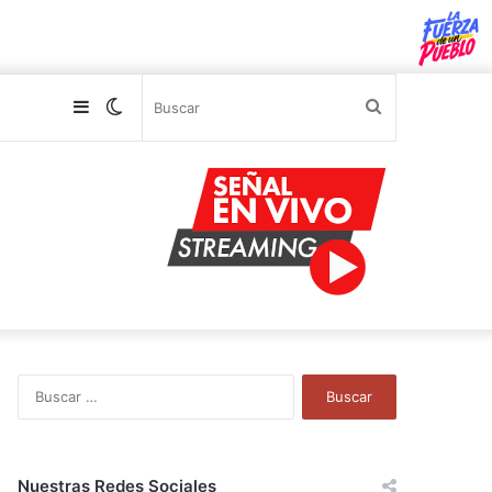
Sidebar
Switch
Buscar
skin
B
u
s
c
a
Nuestras Redes Sociales