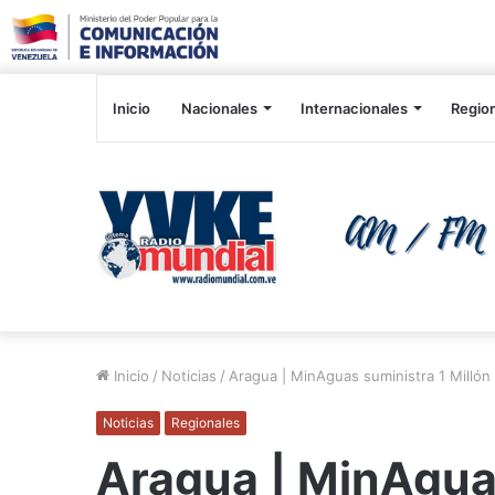
Inicio
Nacionales
Internacionales
Regio
Inicio
/
Noticias
/
Aragua | MinAguas suministra 1 Millón 
Noticias
Regionales
Aragua | MinAguas