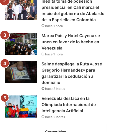
Inédita toma de posesión
presidencial en Cali marca el
inicio del gobierno de Abelardo
de la Espriella en Colombia
hace 1 hora
Marca País y Hotel Cayena se
unen en favor de lo hecho en
Venezuela
hace 1 hora
Saime despliega la Ruta «José
Gregorio Hernández» para
garantizar la cedulación a
domicilio
hace 2 horas
Venezuela destaca en la
Olimpiada Internacional de
Inteligencia Artificial
hace 2 horas
Cargar Mas