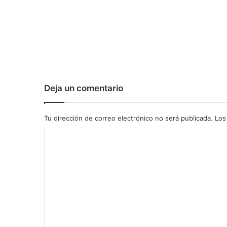
Deja un comentario
Tu dirección de correo electrónico no será publicada.
Los
C
o
m
e
n
t