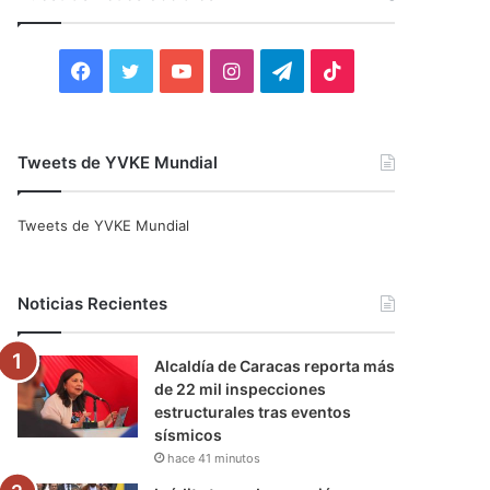
r
:
F
T
Y
I
T
T
a
w
o
n
e
i
c
i
u
s
l
k
Tweets de YVKE Mundial
e
t
T
t
e
T
Tweets de YVKE Mundial
b
t
u
a
g
o
o
e
b
g
r
k
Noticias Recientes
o
r
e
r
a
Alcaldía de Caracas reporta más
k
a
m
de 22 mil inspecciones
estructurales tras eventos
m
sísmicos
hace 41 minutos