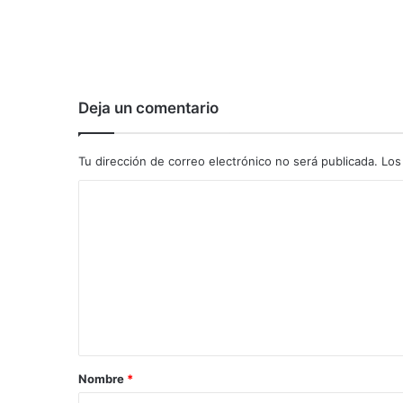
Deja un comentario
Tu dirección de correo electrónico no será publicada.
Los
C
o
m
e
n
t
a
Nombre
*
r