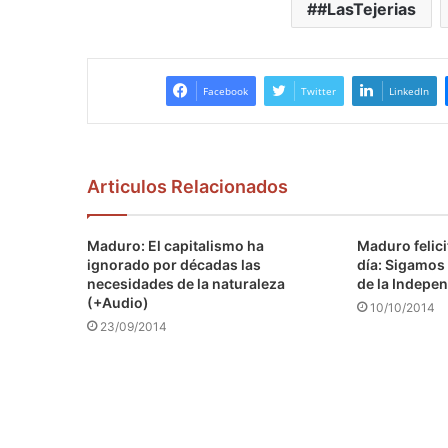
#LasTejerias
Facebook
Twitter
LinkedIn
Articulos Relacionados
Maduro: El capitalismo ha
Maduro felici
ignorado por décadas las
día: Sigamos 
necesidades de la naturaleza
de la Indepen
(+Audio)
10/10/2014
23/09/2014