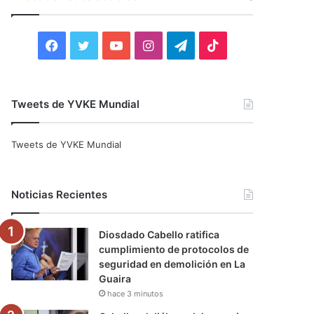
r
:
F
T
Y
I
T
T
a
w
o
n
e
i
c
i
u
s
l
k
Tweets de YVKE Mundial
e
t
T
t
e
T
Tweets de YVKE Mundial
b
t
u
a
g
o
o
e
b
g
r
k
Noticias Recientes
o
r
e
r
a
Diosdado Cabello ratifica
k
a
m
cumplimiento de protocolos de
seguridad en demolición en La
m
Guaira
hace 3 minutos