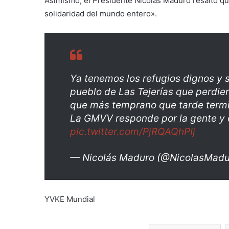
Asimismo, el Presidente Nicolás Maduro resaltó qu
solidaridad del mundo entero».
Ya tenemos los refugios dignos y s
pueblo de Las Tejerías que perdie
que más temprano que tarde termi
La GMVV responde por la gente y e
pic.twitter.com/PjRQAQhPIj
— Nicolás Maduro (@NicolasMad
YVKE Mundial