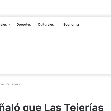
nales
Deportes
Culturales
Economía
rías Renacerá
ñaló que Las Tejerías