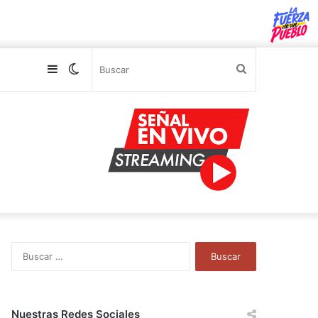
Sidebar
Switch
Buscar
skin
B
u
s
c
a
Nuestras Redes Sociales