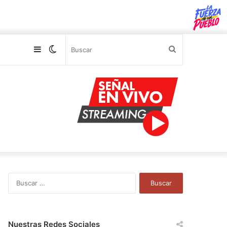
Sidebar
Switch
Buscar
skin
B
u
s
c
a
Nuestras Redes Sociales