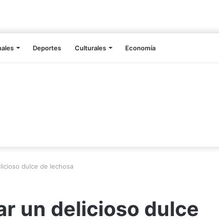
nales
Deportes
Culturales
Economía
licioso dulce de lechosa
r un delicioso dulce