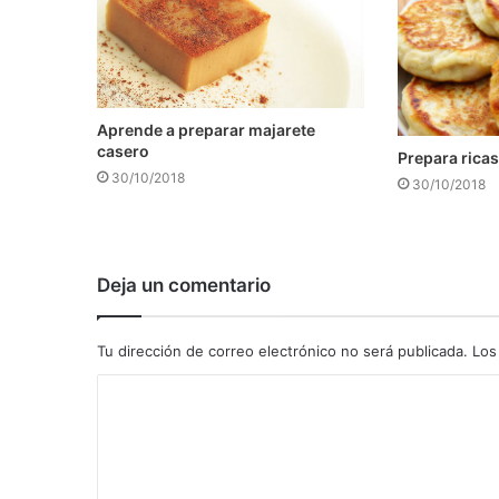
Aprende a preparar majarete
casero
Prepara ricas
30/10/2018
30/10/2018
Deja un comentario
Tu dirección de correo electrónico no será publicada.
Los
C
o
m
e