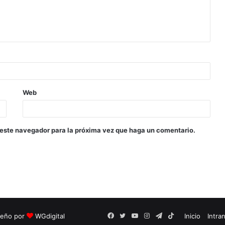
Web
 este navegador para la próxima vez que haga un comentario.
seño por
WGdigital
Facebook
Twitter
YouTube
Instagram
Telegram
TikTok
Inicio
Intra