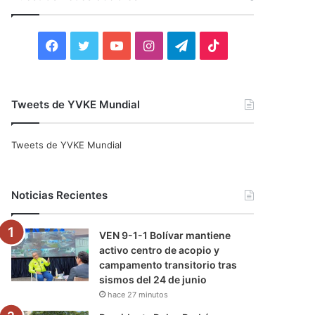
r
:
F
T
Y
I
T
T
a
w
o
n
e
i
c
i
u
s
l
k
Tweets de YVKE Mundial
e
t
T
t
e
T
Tweets de YVKE Mundial
b
t
u
a
g
o
o
e
b
g
r
k
Noticias Recientes
o
r
e
r
a
VEN 9-1-1 Bolívar mantiene
k
a
m
activo centro de acopio y
campamento transitorio tras
m
sismos del 24 de junio
hace 27 minutos