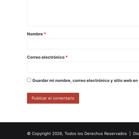
n
t
a
Nombre
*
r
i
o
Correo electrónico
*
*
Guardar mi nombre, correo electrónico y sitio web en
© Copyright 2026, Todos los Derechos Reservados | Di