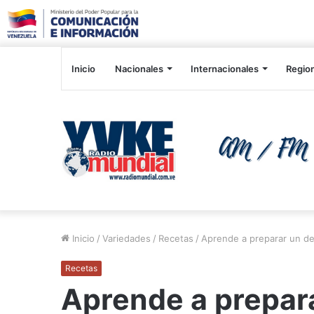
Inicio
Nacionales
Internacionales
Regio
Inicio
/
Variedades
/
Recetas
/
Aprende a preparar un de
Recetas
Aprende a prepara