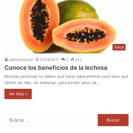
Salud
administración
27/04/2017
0
423
Conoce los beneficios de la lechosa
Muchas personas no saben qué hacer para eliminar esos kilos que
tienen de más; sin embargo, para perder peso de…
Ver Mas »
B
u
s