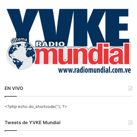
c
a
r
:
EN VIVO
<?php echo do_shortcode(‘‘); ?>
Tweets de YVKE Mundial