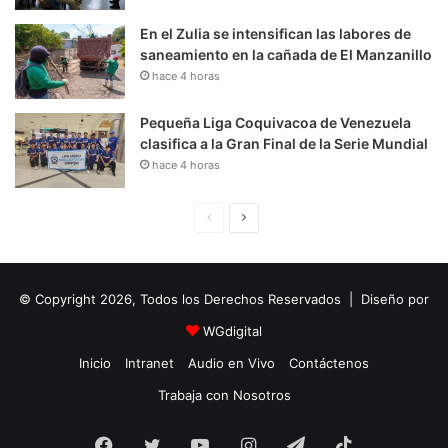
En el Zulia se intensifican las labores de
saneamiento en la cañada de El Manzanillo
hace 4 horas
Pequeña Liga Coquivacoa de Venezuela
clasifica a la Gran Final de la Serie Mundial
hace 4 horas
P
S
á
i
g
g
© Copyright 2026, Todos los Derechos Reservados | Diseño por
i
u
n
i
WGdigital
a
e
Inicio
Intranet
Audio en Vivo
Contáctenos
A
n
Trabaja con Nosotros
n
t
Facebook
Twitter
YouTube
t
e
Instagram
Telegram
TikTok