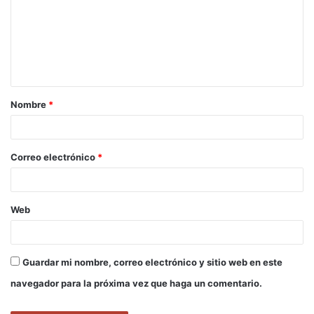
m
e
n
t
a
Nombre
*
r
i
o
Correo electrónico
*
*
Web
Guardar mi nombre, correo electrónico y sitio web en este
navegador para la próxima vez que haga un comentario.