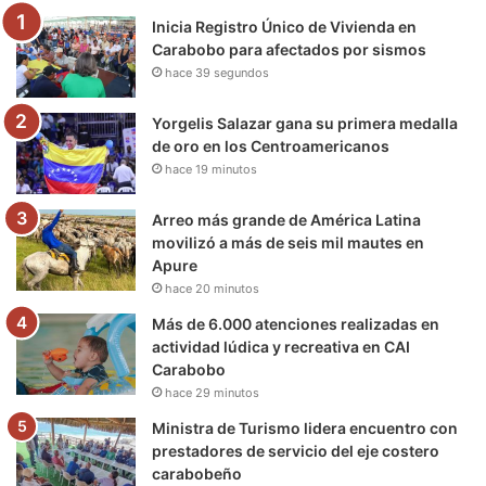
Inicia Registro Único de Vivienda en
o
r
e
r
a
Carabobo para afectados por sismos
hace 39 segundos
k
a
m
m
Yorgelis Salazar gana su primera medalla
de oro en los Centroamericanos
hace 19 minutos
Arreo más grande de América Latina
movilizó a más de seis mil mautes en
Apure
hace 20 minutos
Más de 6.000 atenciones realizadas en
actividad lúdica y recreativa en CAI
Carabobo
hace 29 minutos
Ministra de Turismo lidera encuentro con
prestadores de servicio del eje costero
carabobeño