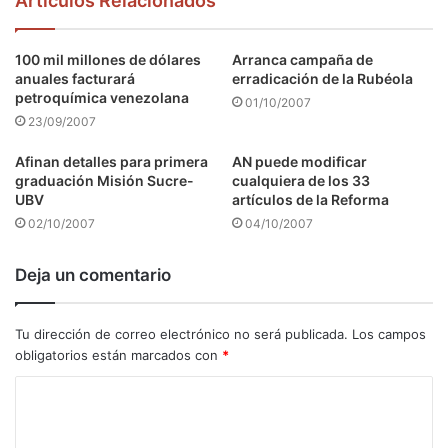
Articulos Relacionados
100 mil millones de dólares
Arranca campaña de
anuales facturará
erradicación de la Rubéola
petroquímica venezolana
01/10/2007
23/09/2007
Afinan detalles para primera
AN puede modificar
graduación Misión Sucre-
cualquiera de los 33
UBV
artículos de la Reforma
02/10/2007
04/10/2007
Deja un comentario
Tu dirección de correo electrónico no será publicada.
Los campos
obligatorios están marcados con
*
C
o