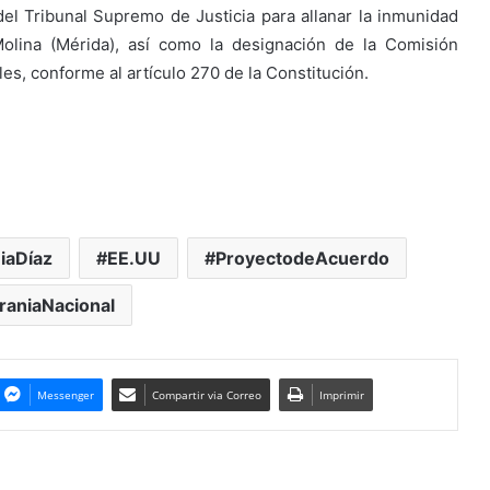
del Tribunal Supremo de Justicia para allanar la inmunidad
Molina (Mérida), así como la designación de la Comisión
es, conforme al artículo 270 de la Constitución.
iaDíaz
EE.UU
ProyectodeAcuerdo
raniaNacional
Messenger
Compartir via Correo
Imprimir