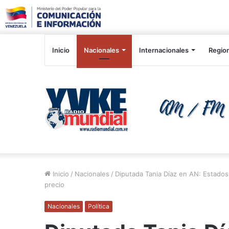
Inicio
Nacionales
Internacionales
Regio
Inicio
/
Nacionales
/
Diputada Tania Díaz en AN: Estados 
precio
Nacionales
Política