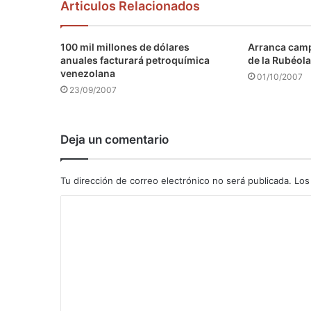
Articulos Relacionados
100 mil millones de dólares
Arranca camp
anuales facturará petroquímica
de la Rubéola
venezolana
01/10/2007
23/09/2007
Deja un comentario
Tu dirección de correo electrónico no será publicada.
Los
C
o
m
e
n
t