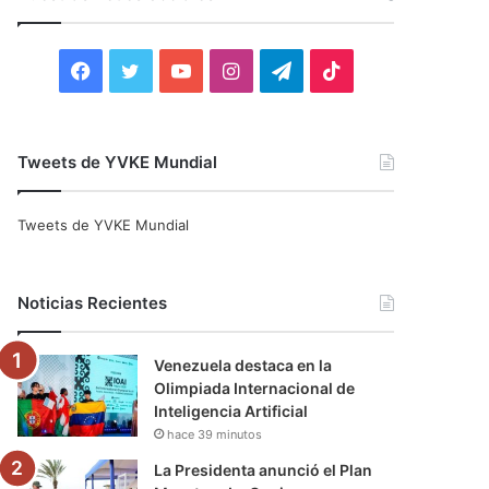
r
:
F
T
Y
I
T
T
a
w
o
n
e
i
c
i
u
s
l
k
Tweets de YVKE Mundial
e
t
T
t
e
T
Tweets de YVKE Mundial
b
t
u
a
g
o
o
e
b
g
r
k
Noticias Recientes
o
r
e
r
a
Venezuela destaca en la
k
a
m
Olimpiada Internacional de
Inteligencia Artificial
m
hace 39 minutos
La Presidenta anunció el Plan