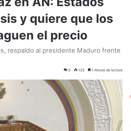
az en AN: Estados
sis y quiere que los
aguen el precio
os, respaldo al presidente Maduro frente
0
123
1 minuto de lectura