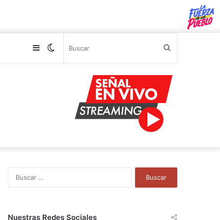
Sidebar
Switch
Buscar
skin
B
u
s
c
a
Nuestras Redes Sociales