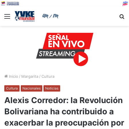
Menu
B
Inicio
/
Margarita
/
Cultura
Cultura
Nacionales
Noticias
Alexis Corredor: la Revolución
Bolivariana ha contribuido a
exacerbar la preocupación por