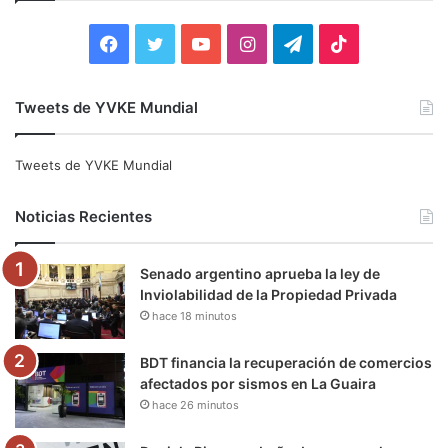
r
:
F
T
Y
I
T
T
a
w
o
n
e
i
Tweets de YVKE Mundial
c
i
u
s
l
k
e
t
T
t
e
T
Tweets de YVKE Mundial
b
t
u
a
g
o
Noticias Recientes
o
e
b
g
r
k
Senado argentino aprueba la ley de
o
r
e
r
a
Inviolabilidad de la Propiedad Privada
hace 18 minutos
k
a
m
m
BDT financia la recuperación de comercios
afectados por sismos en La Guaira
hace 26 minutos