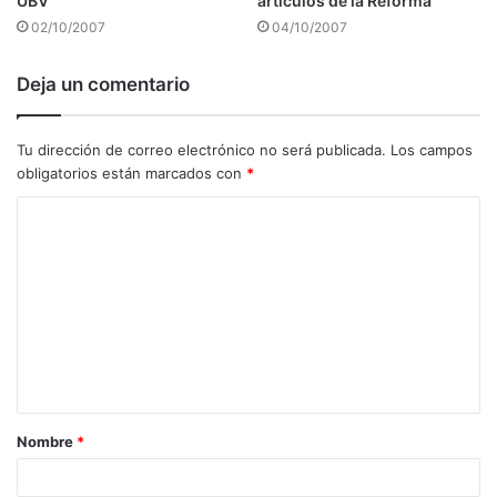
UBV
artículos de la Reforma
02/10/2007
04/10/2007
Deja un comentario
Tu dirección de correo electrónico no será publicada.
Los campos
obligatorios están marcados con
*
C
o
m
e
n
t
a
Nombre
*
r
i