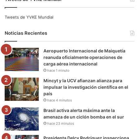
c
i
u
s
l
k
e
t
T
t
e
T
Tweets de YVKE Mundial
b
t
u
a
g
o
Noticias Recientes
o
e
b
g
r
k
Aeropuerto Internacional de Maiquetía
o
r
e
r
a
reanuda oficialmente operaciones de
carga aérea internacional
k
a
m
hace 1 minuto
m
Mincyt y la UCV afianzan alianza para
impulsar la investigación científica en el
país
hace 4 minutos
Brasil activa alerta máxima ante la
amenaza de un ciclón bomba en el sur
hace 23 minutos
Presidenta Delcy Rodríguez inspecciona