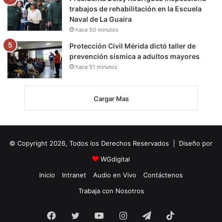
trabajos de rehabilitación en la Escuela
Naval de La Guaira
hace 50 minutos
Protección Civil Mérida dictó taller de
prevención sísmica a adultos mayores
hace 51 minutos
Cargar Mas
© Copyright 2026, Todos los Derechos Reservados | Diseño por
WGdigital
Inicio
Intranet
Audio en Vivo
Contáctenos
Trabaja con Nosotros
Facebook
Twitter
YouTube
Instagram
Telegram
TikTok