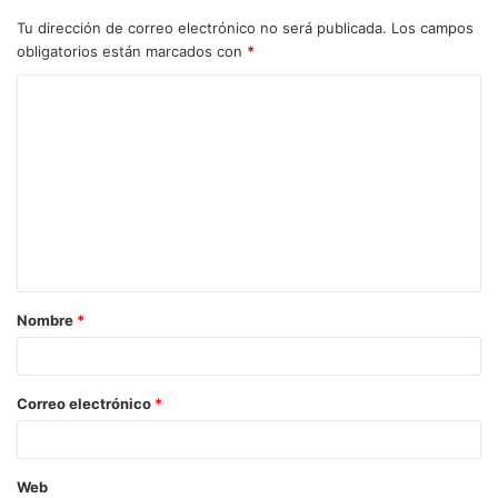
Tu dirección de correo electrónico no será publicada.
Los campos
obligatorios están marcados con
*
C
o
m
e
n
t
a
Nombre
*
r
i
o
Correo electrónico
*
*
Web