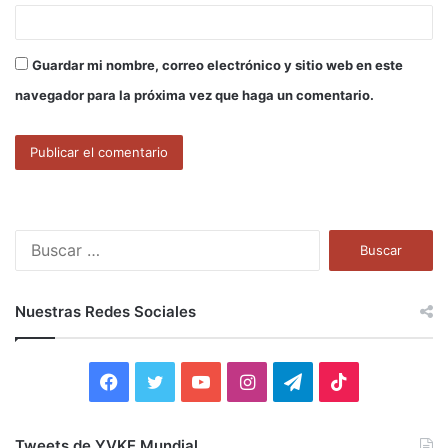
Guardar mi nombre, correo electrónico y sitio web en este
navegador para la próxima vez que haga un comentario.
B
u
s
c
Nuestras Redes Sociales
a
r
:
F
T
Y
I
T
T
a
w
o
n
e
i
Tweets de YVKE Mundial