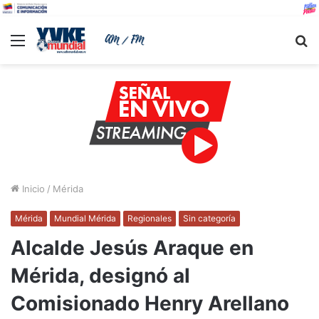
Menu
B
Inicio
/
Mérida
Mérida
Mundial Mérida
Regionales
Sin categoría
Alcalde Jesús Araque en
Mérida, designó al
Comisionado Henry Arellano