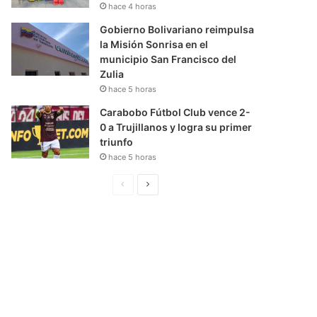
hace 4 horas
Gobierno Bolivariano reimpulsa
la Misión Sonrisa en el
municipio San Francisco del
Zulia
hace 5 horas
Carabobo Fútbol Club vence 2-
0 a Trujillanos y logra su primer
triunfo
hace 5 horas
P
S
á
i
g
g
i
u
n
i
a
e
A
n