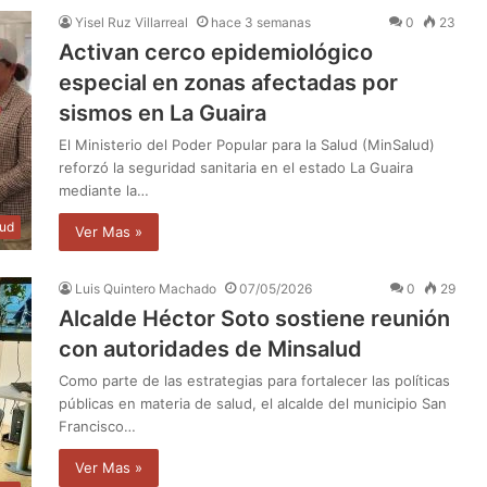
Yisel Ruz Villarreal
hace 3 semanas
0
23
Activan cerco epidemiológico
especial en zonas afectadas por
sismos en La Guaira
El Ministerio del Poder Popular para la Salud (MinSalud)
reforzó la seguridad sanitaria en el estado La Guaira
mediante la…
lud
Ver Mas »
Luis Quintero Machado
07/05/2026
0
29
Alcalde Héctor Soto sostiene reunión
con autoridades de Minsalud
Como parte de las estrategias para fortalecer las políticas
públicas en materia de salud, el alcalde del municipio San
Francisco…
Ver Mas »