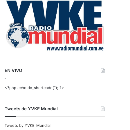
r
:
EN VIVO
<?php echo do_shortcode(‘‘); ?>
Tweets de YVKE Mundial
Tweets by YVKE_Mundial