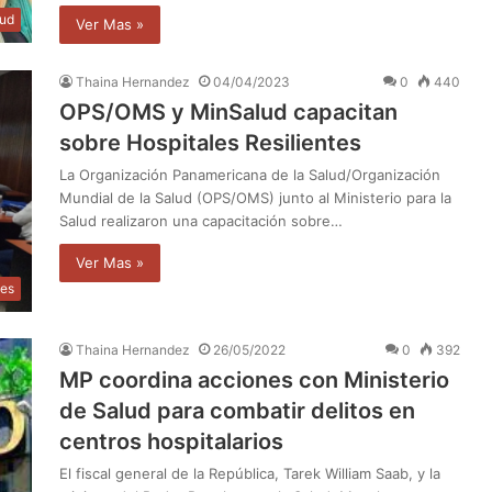
lud
Ver Mas »
Thaina Hernandez
04/04/2023
0
440
OPS/OMS y MinSalud capacitan
sobre Hospitales Resilientes
La Organización Panamericana de la Salud/Organización
Mundial de la Salud (OPS/OMS) junto al Ministerio para la
Salud realizaron una capacitación sobre…
Ver Mas »
les
Thaina Hernandez
26/05/2022
0
392
MP coordina acciones con Ministerio
de Salud para combatir delitos en
centros hospitalarios
El fiscal general de la República, Tarek William Saab, y la