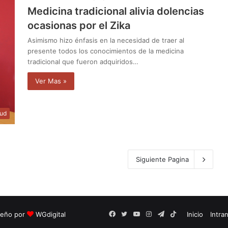
Medicina tradicional alivia dolencias
ocasionas por el Zika
Asimismo hizo énfasis en la necesidad de traer al
presente todos los conocimientos de la medicina
tradicional que fueron adquiridos…
Ver Mas »
lud
Siguiente Pagina
seño por
WGdigital
Facebook
Twitter
YouTube
Instagram
Telegram
TikTok
Inicio
Intra