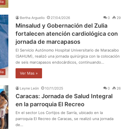
lia
Bertha Arguello
27/04/2026
0
29
Minsalud y Gobernación del Zulia
fortalecen atención cardiológica con
jornada de marcapasos
El Servicio Autónomo Hospital Universitario de Maracaibo
(SAHUM), realizó una jornada quirúrgica con la colocación
de seis marcapasos endocárdicos, continuando…
lia
Ver Mas »
Leyne León
10/11/2025
0
26
Caracas: Jornada de Salud Integral
en la parroquia El Recreo
En el sector Los Cortijos de Sarría, ubicado en la
parroquia El Recreo de Caracas, se realizó una jornada
de…