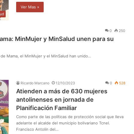
Ver Mas »
lud
0
250
ama: MinMujer y MinSalud unen para su
er de Mama, el MinMujer y el MinSalud han unido…
Ricardo Marcano
12/10/2023
0
528
Atienden a más de 630 mujeres
antolinenses en jornada de
Planificación Familiar
Como parte de las políticas de protección social que lleva
adelante el alcalde del municipio bolivariano Tcnel.
Francisco Antolín del…