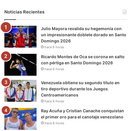
b
t
u
a
g
o
Noticias Recientes
o
e
b
g
r
k
Julio Mayora revalida su hegemonía con
o
r
e
r
a
un impresionante doblete dorado en Santo
Domingo 2026
k
a
m
hace 6 horas
m
Ricardo Montes de Oca se corona en salto
con pértiga en Santo Domingo 2026
hace 6 horas
Venezuela obtiene su segundo título en
tiro deportivo durante los Juegos
Centroamericanos
hace 6 horas
Ray Acuña y Cristian Canache conquistan
el primer oro para el canotaje venezolano
hace 6 horas