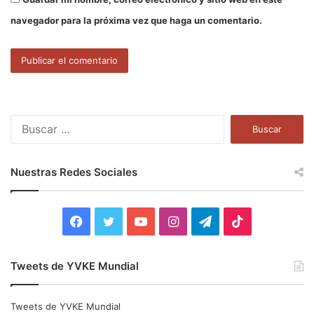
navegador para la próxima vez que haga un comentario.
B
u
s
c
Nuestras Redes Sociales
a
r
:
F
T
Y
I
T
T
a
w
o
n
e
i
Tweets de YVKE Mundial
c
i
u
s
l
k
e
t
T
t
e
T
Tweets de YVKE Mundial