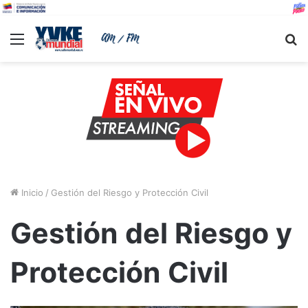
Menu
B
Inicio
/
Gestión del Riesgo y Protección Civil
Gestión del Riesgo y
Protección Civil