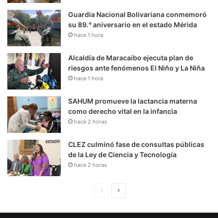
Guardia Nacional Bolivariana conmemoró
su 89.° aniversario en el estado Mérida
hace 1 hora
Alcaldía de Maracaibo ejecuta plan de
riesgos ante fenómenos El Niño y La Niña
hace 1 hora
SAHUM promueve la lactancia materna
como derecho vital en la infancia
hace 2 horas
CLEZ culminó fase de consultas públicas
de la Ley de Ciencia y Tecnología
hace 2 horas
P
S
á
i
g
g