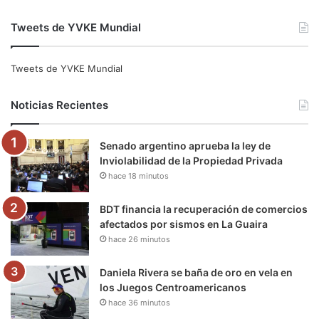
a
w
o
n
e
i
Tweets de YVKE Mundial
c
i
u
s
l
k
e
t
T
t
e
T
Tweets de YVKE Mundial
b
t
u
a
g
o
Noticias Recientes
o
e
b
g
r
k
Senado argentino aprueba la ley de
o
r
e
r
a
Inviolabilidad de la Propiedad Privada
hace 18 minutos
k
a
m
m
BDT financia la recuperación de comercios
afectados por sismos en La Guaira
hace 26 minutos
Daniela Rivera se baña de oro en vela en
los Juegos Centroamericanos
hace 36 minutos