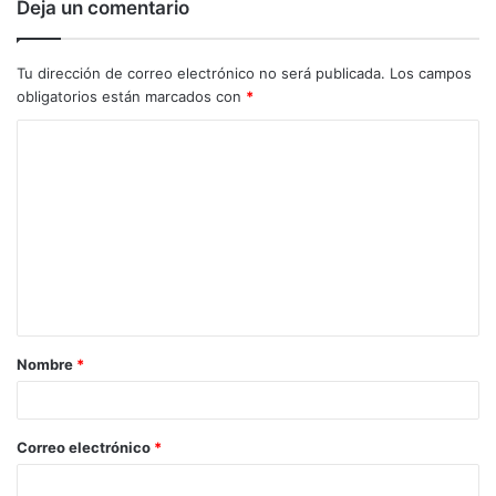
Deja un comentario
Tu dirección de correo electrónico no será publicada.
Los campos
obligatorios están marcados con
*
C
o
m
e
n
t
a
Nombre
*
r
i
o
Correo electrónico
*
*