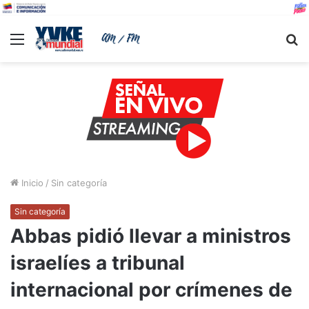
Menu
B
Inicio
/
Sin categoría
Sin categoría
Abbas pidió llevar a ministros
israelíes a tribunal
internacional por crímenes de