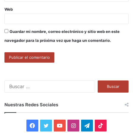
Web
Guardar mi nombre, correo electrónico y sitio web en este
navegador para la próxima vez que haga un comentario.
B
u
s
c
Nuestras Redes Sociales
a
r
:
F
T
Y
I
T
T