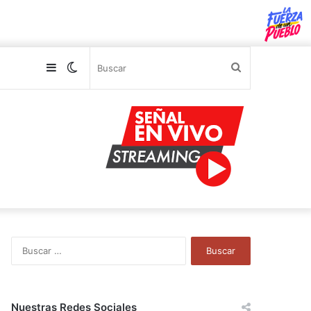
Sidebar
Switch
Buscar
skin
B
u
s
c
a
Nuestras Redes Sociales