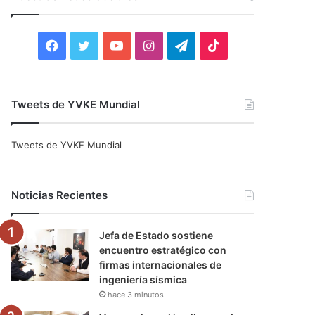
r
:
F
T
Y
I
T
T
a
w
o
n
e
i
c
i
u
s
l
k
Tweets de YVKE Mundial
e
t
T
t
e
T
Tweets de YVKE Mundial
b
t
u
a
g
o
o
e
b
g
r
k
Noticias Recientes
o
r
e
r
a
Jefa de Estado sostiene
k
a
m
encuentro estratégico con
firmas internacionales de
m
ingeniería sísmica
hace 3 minutos