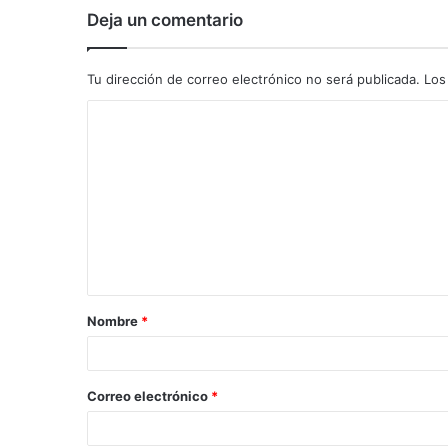
Deja un comentario
Tu dirección de correo electrónico no será publicada.
Los
C
o
m
e
n
t
a
Nombre
*
r
i
o
Correo electrónico
*
*