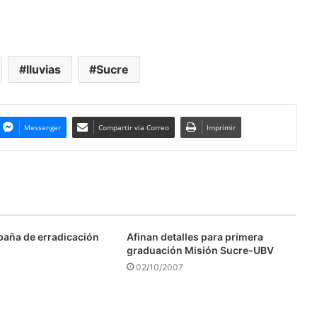
lluvias
Sucre
Messenger
Compartir via Correo
Imprimir
aña de erradicación
Afinan detalles para primera
graduación Misión Sucre-UBV
02/10/2007