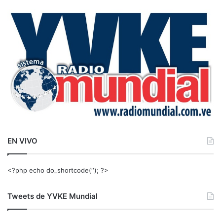
c
a
r
:
EN VIVO
<?php echo do_shortcode(‘‘); ?>
Tweets de YVKE Mundial