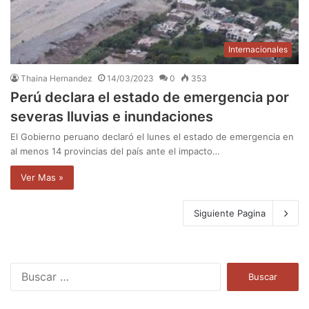
Internacionales
Thaina Hernandez
14/03/2023
0
353
Perú declara el estado de emergencia por
severas lluvias e inundaciones
El Gobierno peruano declaró el lunes el estado de emergencia en
al menos 14 provincias del país ante el impacto…
Ver Mas »
Siguiente Pagina
B
u
s