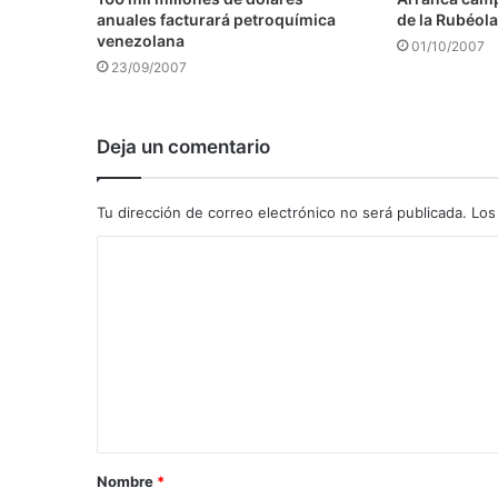
anuales facturará petroquímica
de la Rubéola
venezolana
01/10/2007
23/09/2007
Deja un comentario
Tu dirección de correo electrónico no será publicada.
Los
C
o
m
e
n
t
a
Nombre
*
r