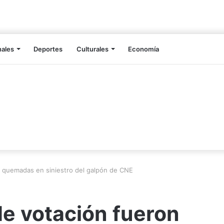
nales
Deportes
Culturales
Economía
n quemadas en siniestro del galpón de CNE
e votación fueron