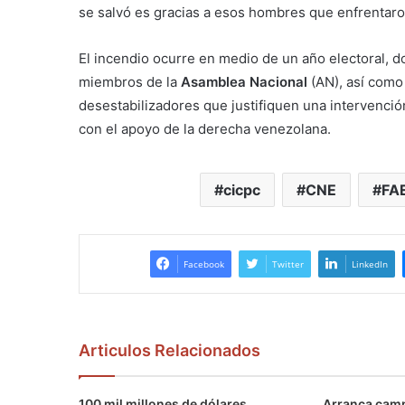
se salvó es gracias a esos hombres que enfrentaron
El incendio ocurre en medio de un año electoral, d
miembros de la
Asamblea Nacional
(AN), así como
desestabilizadores que justifiquen una intervención
con el apoyo de la derecha venezolana.
cicpc
CNE
FA
Facebook
Twitter
LinkedIn
Articulos Relacionados
100 mil millones de dólares
Arranca camp