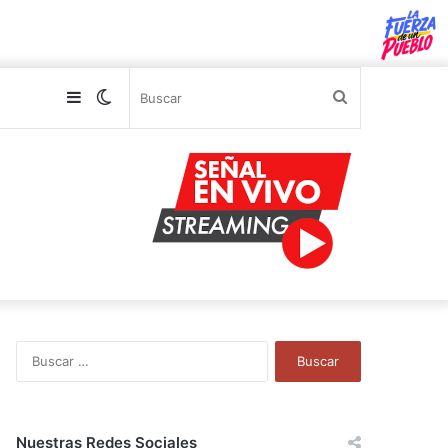
Sidebar
Switch
Buscar
skin
B
u
s
c
a
Nuestras Redes Sociales