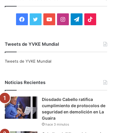
r
:
F
T
Y
I
T
T
a
w
o
n
e
i
c
i
u
s
l
k
Tweets de YVKE Mundial
e
t
T
t
e
T
Tweets de YVKE Mundial
b
t
u
a
g
o
o
e
b
g
r
k
Noticias Recientes
o
r
e
r
a
Diosdado Cabello ratifica
k
a
m
cumplimiento de protocolos de
seguridad en demolición en La
m
Guaira
hace 3 minutos