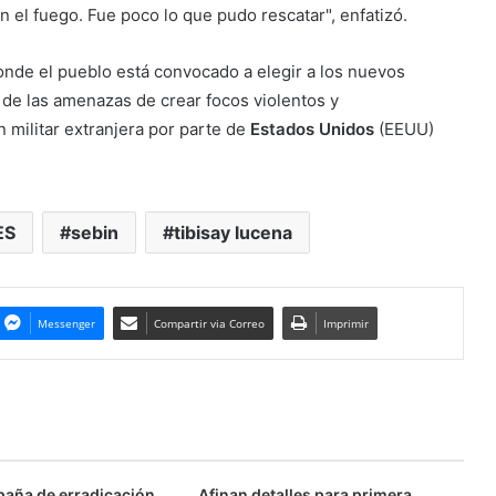
 el fuego. Fue poco lo que pudo rescatar", enfatizó.
onde el pueblo está convocado a elegir a los nuevos
 de las amenazas de crear focos violentos y
 militar extranjera por parte de
Estados Unidos
(EEUU)
ES
sebin
tibisay lucena
Messenger
Compartir via Correo
Imprimir
aña de erradicación
Afinan detalles para primera