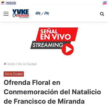
Menu
B
Inicio
/
De la Ciudad
De la Ciudad
Ofrenda Floral en
Conmemoración del Natalicio
de Francisco de Miranda