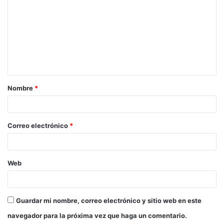
m
e
n
t
a
Nombre
*
r
i
o
Correo electrónico
*
*
Web
Guardar mi nombre, correo electrónico y sitio web en este
navegador para la próxima vez que haga un comentario.