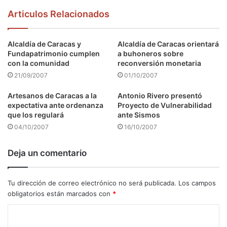
Articulos Relacionados
Alcaldía de Caracas y
Alcaldía de Caracas orientará
Fundapatrimonio cumplen
a buhoneros sobre
con la comunidad
reconversión monetaria
21/09/2007
01/10/2007
Artesanos de Caracas a la
Antonio Rivero presentó
expectativa ante ordenanza
Proyecto de Vulnerabilidad
que los regulará
ante Sismos
04/10/2007
16/10/2007
Deja un comentario
Tu dirección de correo electrónico no será publicada.
Los campos
obligatorios están marcados con
*
C
o