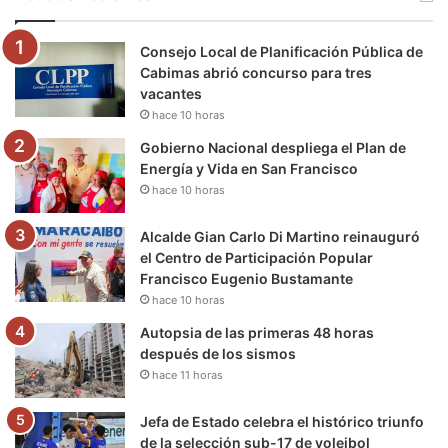
o
e
b
g
r
k
Consejo Local de Planificación Pública de
o
r
e
r
a
Cabimas abrió concurso para tres
vacantes
k
a
m
hace 10 horas
m
Gobierno Nacional despliega el Plan de
Energía y Vida en San Francisco
hace 10 horas
Alcalde Gian Carlo Di Martino reinauguró
el Centro de Participación Popular
Francisco Eugenio Bustamante
hace 10 horas
Autopsia de las primeras 48 horas
después de los sismos
hace 11 horas
Jefa de Estado celebra el histórico triunfo
de la selección sub-17 de voleibol