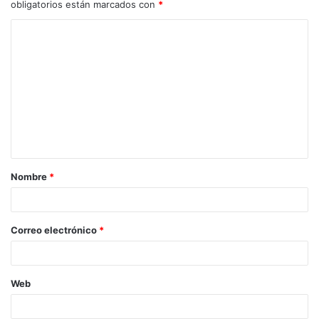
obligatorios están marcados con
*
C
o
m
e
n
t
a
Nombre
*
r
i
o
Correo electrónico
*
*
Web