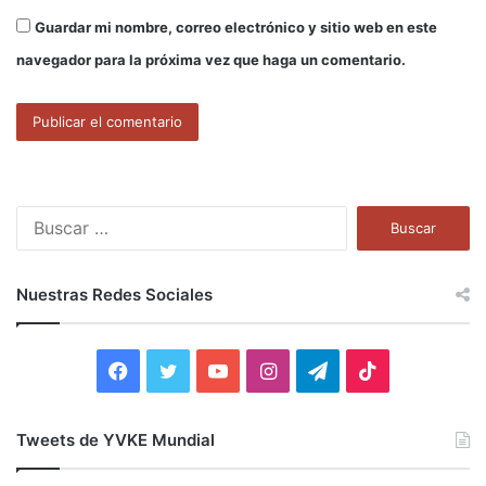
Guardar mi nombre, correo electrónico y sitio web en este
navegador para la próxima vez que haga un comentario.
B
u
s
c
Nuestras Redes Sociales
a
r
:
F
T
Y
I
T
T
a
w
o
n
e
i
Tweets de YVKE Mundial
c
i
u
s
l
k