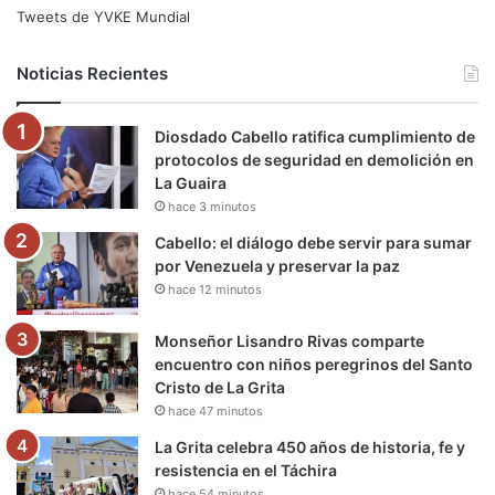
e
t
T
t
e
T
Tweets de YVKE Mundial
b
t
u
a
g
o
Noticias Recientes
o
e
b
g
r
k
Diosdado Cabello ratifica cumplimiento de
o
r
e
r
a
protocolos de seguridad en demolición en
La Guaira
k
a
m
hace 3 minutos
m
Cabello: el diálogo debe servir para sumar
por Venezuela y preservar la paz
hace 12 minutos
Monseñor Lisandro Rivas comparte
encuentro con niños peregrinos del Santo
Cristo de La Grita
hace 47 minutos
La Grita celebra 450 años de historia, fe y
resistencia en el Táchira
hace 54 minutos