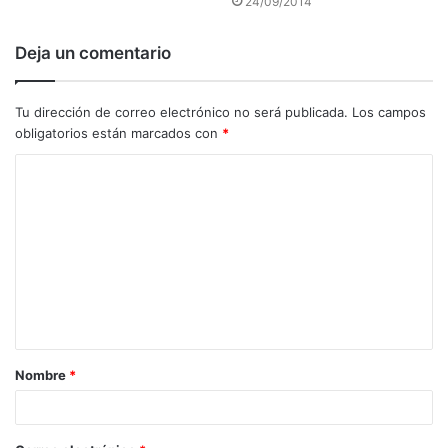
24/09/2014
Deja un comentario
Tu dirección de correo electrónico no será publicada.
Los campos
obligatorios están marcados con
*
C
o
m
e
n
t
a
Nombre
*
r
i
o