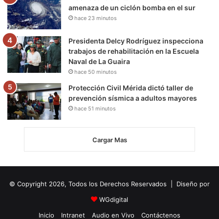
amenaza de un ciclón bomba en el sur
hace 23 minutos
Presidenta Delcy Rodríguez inspecciona
trabajos de rehabilitación en la Escuela
Naval de La Guaira
hace 50 minutos
Protección Civil Mérida dictó taller de
prevención sísmica a adultos mayores
hace 51 minutos
Cargar Mas
© Copyright 2026, Todos los Derechos Reservados | Diseño por
WGdigital
Inicio
Intranet
Audio en Vivo
Contáctenos