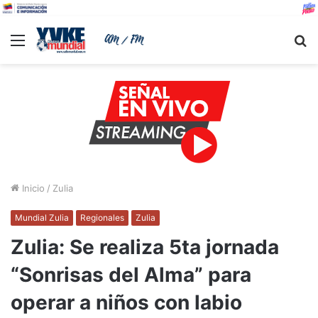
Menu
B
Inicio
/
Zulia
Mundial Zulia
Regionales
Zulia
Zulia: Se realiza 5ta jornada
“Sonrisas del Alma” para
operar a niños con labio