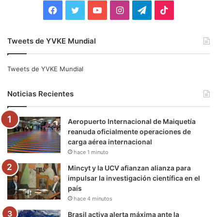
:
F
T
Y
I
T
T
a
w
o
n
e
i
Tweets de YVKE Mundial
c
i
u
s
l
k
e
t
T
t
e
T
Tweets de YVKE Mundial
b
t
u
a
g
o
Noticias Recientes
o
e
b
g
r
k
Aeropuerto Internacional de Maiquetía
o
r
e
r
a
reanuda oficialmente operaciones de
carga aérea internacional
k
a
m
hace 1 minuto
m
Mincyt y la UCV afianzan alianza para
impulsar la investigación científica en el
país
hace 4 minutos
Brasil activa alerta máxima ante la