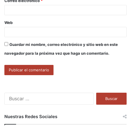
Correo electrónico
*
*
Web
Guardar mi nombre, correo electrónico y sitio web en este
navegador para la próxima vez que haga un comentario.
B
u
s
c
Nuestras Redes Sociales
a
r