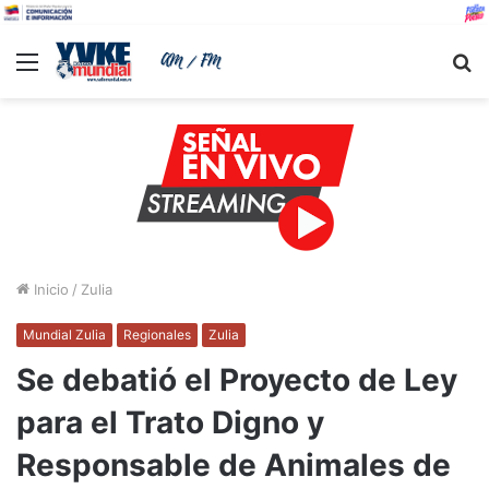
Menu
B
Inicio
/
Zulia
Mundial Zulia
Regionales
Zulia
Se debatió el Proyecto de Ley
para el Trato Digno y
Responsable de Animales de