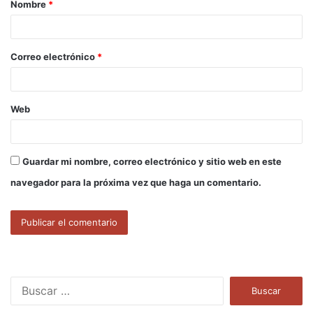
Nombre
*
r
i
o
Correo electrónico
*
*
Web
Guardar mi nombre, correo electrónico y sitio web en este
navegador para la próxima vez que haga un comentario.
B
u
s