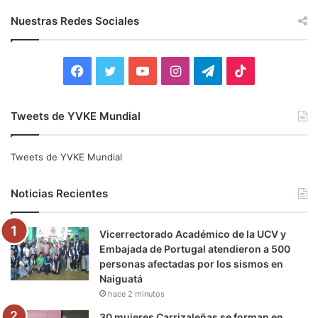
c
Nuestras Redes Sociales
a
r
:
F
T
Y
I
T
T
a
w
o
n
e
i
Tweets de YVKE Mundial
c
i
u
s
l
k
e
t
T
t
e
T
Tweets de YVKE Mundial
b
t
u
a
g
o
Noticias Recientes
o
e
b
g
r
k
Vicerrectorado Académico de la UCV y
o
r
e
r
a
Embajada de Portugal atendieron a 500
personas afectadas por los sismos en
k
a
m
Naiguatá
hace 2 minutos
m
30 mujeres Carrizaleñas se forman en