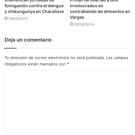
fumigación contra el dengue
involucrados en
y chikungunya en Charallave
contrabando de alimentos en
Vargas
19/09/2014
24/09/2014
Deja un comentario
Tu dirección de correo electrónico no será publicada.
Los campos
obligatorios están marcados con
*
C
o
m
e
n
t
a