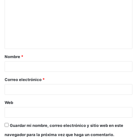
o
m
e
n
t
a
Nombre
*
r
i
o
Correo electrónico
*
*
Web
Guardar mi nombre, correo electrónico y sitio web en este
navegador para la próxima vez que haga un comentario.