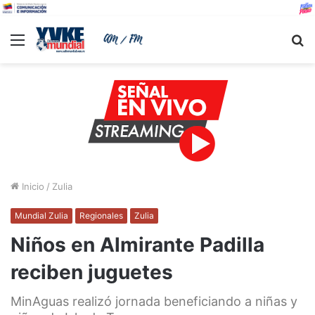
Menu
B
Inicio
/
Zulia
Mundial Zulia
Regionales
Zulia
Niños en Almirante Padilla
reciben juguetes
MinAguas realizó jornada beneficiando a niñas y