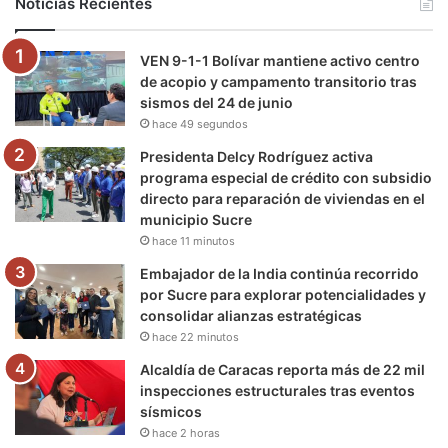
Noticias Recientes
o
e
b
g
r
k
VEN 9-1-1 Bolívar mantiene activo centro
o
r
e
r
a
de acopio y campamento transitorio tras
sismos del 24 de junio
k
a
m
hace 49 segundos
m
Presidenta Delcy Rodríguez activa
programa especial de crédito con subsidio
directo para reparación de viviendas en el
municipio Sucre
hace 11 minutos
Embajador de la India continúa recorrido
por Sucre para explorar potencialidades y
consolidar alianzas estratégicas
hace 22 minutos
Alcaldía de Caracas reporta más de 22 mil
inspecciones estructurales tras eventos
sísmicos
hace 2 horas