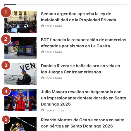
o
e
b
g
r
k
Senado argentino aprueba la ley de
o
r
e
r
a
Inviolabilidad de la Propiedad Privada
hace 1 hora
k
a
m
m
BDT financia la recuperación de comercios
afectados por sismos en La Guaira
hace 1 hora
Daniela Rivera se baña de oro en vela en
los Juegos Centroamericanos
hace 1 hora
Julio Mayora revalida su hegemonía con
un impresionante doblete dorado en Santo
Domingo 2026
hace 9 horas
Ricardo Montes de Oca se corona en salto
con pértiga en Santo Domingo 2026