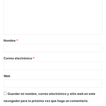
m
e
n
t
a
Nombre
*
r
i
o
Correo electrónico
*
*
Web
Guardar mi nombre, correo electrónico y sitio web en este
navegador para la próxima vez que haga un comentario.