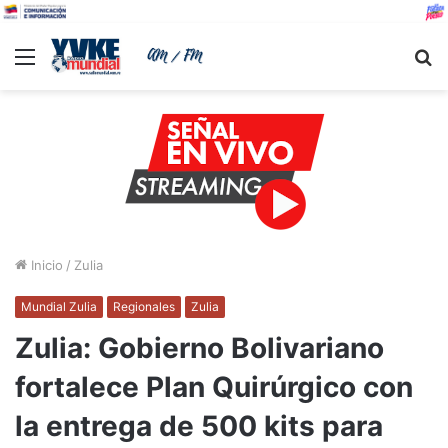
Menu
B
Inicio
/
Zulia
Mundial Zulia
Regionales
Zulia
Zulia: Gobierno Bolivariano
fortalece Plan Quirúrgico con
la entrega de 500 kits para