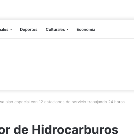
nales
Deportes
Culturales
Economía
va plan especial con 12 estaciones de servicio trabajando 24 horas
or de Hidrocarburos