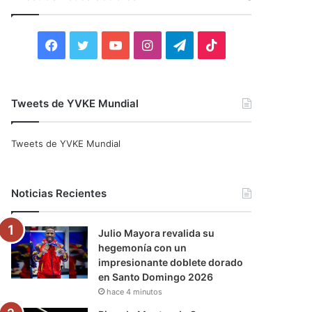
r
:
F
T
Y
I
T
T
a
w
o
n
e
i
c
i
u
s
l
k
Tweets de YVKE Mundial
e
t
T
t
e
T
Tweets de YVKE Mundial
b
t
u
a
g
o
o
e
b
g
r
k
Noticias Recientes
o
r
e
r
a
Julio Mayora revalida su
k
a
m
hegemonía con un
impresionante doblete dorado
m
en Santo Domingo 2026
hace 4 minutos