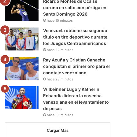
Ricardo Montes de Oca se
corona en salto con pértiga en
Santo Domingo 2026
hace 10 minutos
Venezuela obtiene su segundo
título en tiro deportivo durante
los Juegos Centroamericanos
hace 22 minutos
Ray Acuña y Cristian Canache
conquistan el primer oro para el
canotaje venezolano
hace 28 minutos
Wilkeinner Lugo y Katherin
Echandia lideran la cosecha
venezolana en el levantamiento
de pesas
hace 35 minutos
Cargar Mas