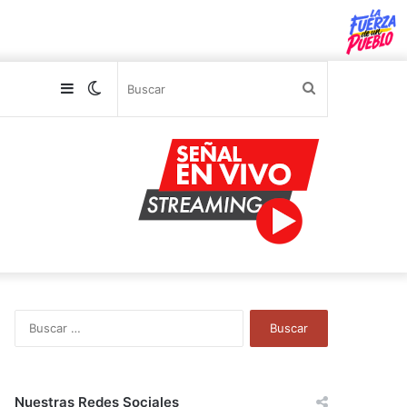
Sidebar
Switch
Buscar
skin
B
u
s
c
a
Nuestras Redes Sociales