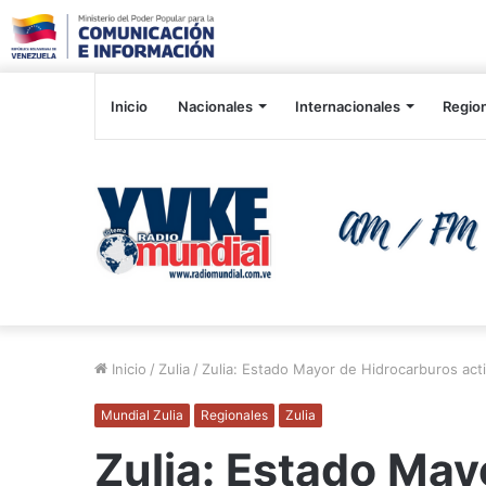
Inicio
Nacionales
Internacionales
Regio
Inicio
/
Zulia
/
Zulia: Estado Mayor de Hidrocarburos acti
Mundial Zulia
Regionales
Zulia
Zulia: Estado May