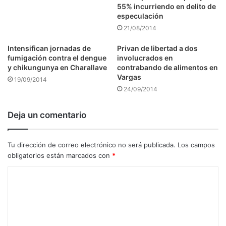
55% incurriendo en delito de
especulación
21/08/2014
Intensifican jornadas de
Privan de libertad a dos
fumigación contra el dengue
involucrados en
y chikungunya en Charallave
contrabando de alimentos en
Vargas
19/09/2014
24/09/2014
Deja un comentario
Tu dirección de correo electrónico no será publicada.
Los campos
obligatorios están marcados con
*
C
o
m
e