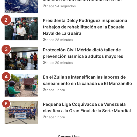
hace 54 segundos
k
a
m
m
Presidenta Delcy Rodríguez inspecciona
trabajos de rehabilitación en la Escuela
Naval de La Guaira
hace 28 minutos
Protección Civil Mérida dictó taller de
prevención sísmica a adultos mayores
hace 29 minutos
En el Zulia se intensifican las labores de
saneamiento en la cañada de El Manzanillo
hace 1 hora
Pequeña Liga Coquivacoa de Venezuela
clasifica a la Gran Final de la Serie Mundial
hace 1 hora
Cargar Mas