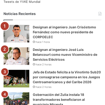
e
t
T
t
e
T
Tweets de YVKE Mundial
b
t
u
a
g
o
Noticias Recientes
o
e
b
g
r
k
Designan al ingeniero Juan Crisóstomo
o
r
e
r
a
Fernández como nuevo presidente de
CORPOELEC
k
a
m
hace 1 hora
m
Designan al ingeniero José Luis
Betancourt como nuevo Viceministro de
Servicios Eléctricos
hace 2 horas
Jefa de Estado felicita a la Vinotinto Sub20
por consagrarse campeona en los Juegos
Centroamericanos y del Caribe 2026
hace 2 horas
Gobernación del Zulia instala 18
transformadores beneficiaron al
municipio Miranda