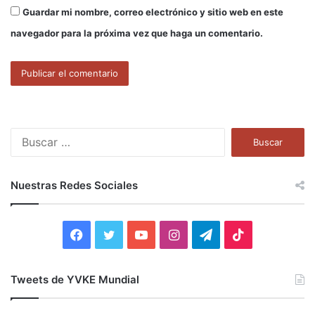
Guardar mi nombre, correo electrónico y sitio web en este
navegador para la próxima vez que haga un comentario.
B
u
s
c
Nuestras Redes Sociales
a
r
:
F
T
Y
I
T
T
a
w
o
n
e
i
Tweets de YVKE Mundial
c
i
u
s
l
k