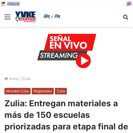
Menu
B
Inicio
/
Zulia
Mundial Zulia
Regionales
Zulia
Zulia: Entregan materiales a
más de 150 escuelas
priorizadas para etapa final de