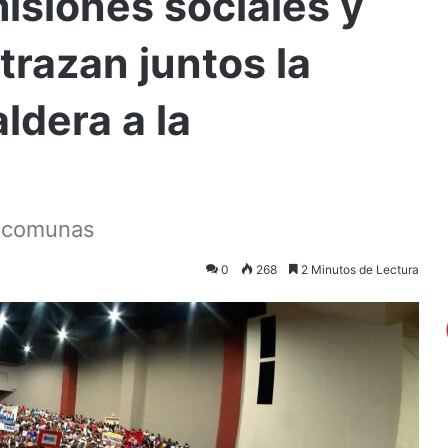
isiones sociales y
trazan juntos la
aldera a la
s comunas
0
268
2 Minutos de Lectura