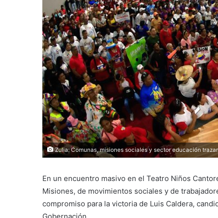
Zulia: Comunas, misiones sociales y sector educación trazan 
En un encuentro masivo en el Teatro Niños Cantore
Misiones, de movimientos sociales y de trabajadore
compromiso para la victoria de Luis Caldera, candi
Gobernación.