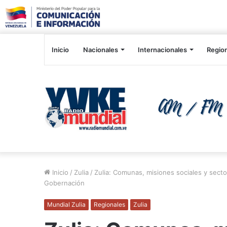
Inicio
Nacionales
Internacionales
Regio
Inicio
/
Zulia
/
Zulia: Comunas, misiones sociales y sector
Gobernación
Mundial Zulia
Regionales
Zulia