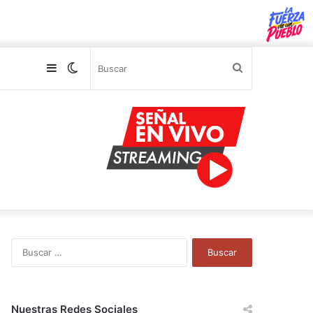
Sidebar
Switch
Buscar
skin
B
u
s
c
a
Nuestras Redes Sociales