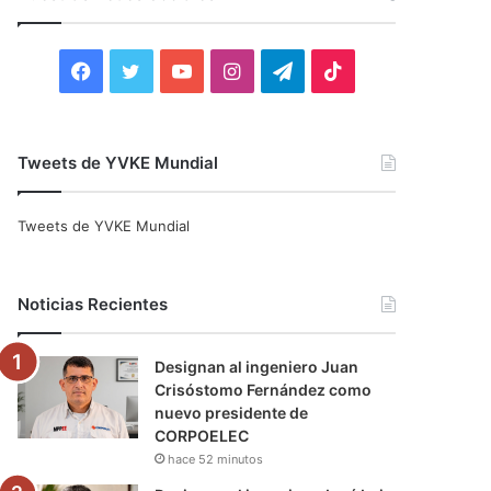
r
:
F
T
Y
I
T
T
a
w
o
n
e
i
c
i
u
s
l
k
Tweets de YVKE Mundial
e
t
T
t
e
T
Tweets de YVKE Mundial
b
t
u
a
g
o
o
e
b
g
r
k
Noticias Recientes
o
r
e
r
a
Designan al ingeniero Juan
k
a
m
Crisóstomo Fernández como
nuevo presidente de
m
CORPOELEC
hace 52 minutos