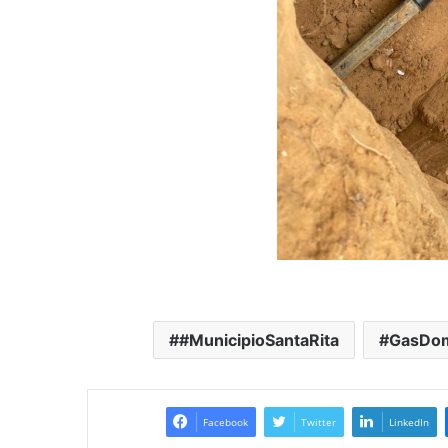
#MunicipioSantaRita
GasDom
Facebook
Twitter
LinkedIn