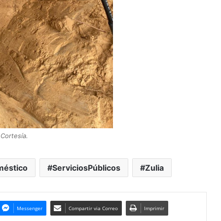
Cortesía.
éstico
ServiciosPúblicos
Zulia
Messenger
Compartir via Correo
Imprimir