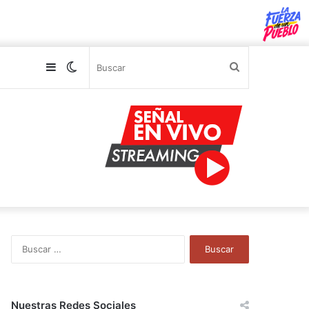
Sidebar
Switch
Buscar
skin
B
u
s
c
a
Nuestras Redes Sociales