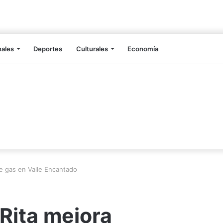
nales
Deportes
Culturales
Economía
de gas en Valle Encantado
 Rita mejora