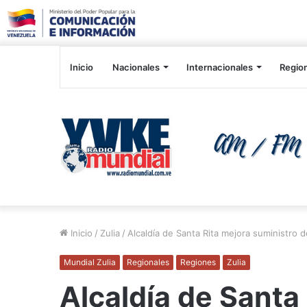
Inicio
Nacionales
Internacionales
Regio
Inicio
/
Zulia
/
Alcaldía de Santa Rita mejora suministro 
Mundial Zulia
Regionales
Regiones
Zulia
Alcaldía de Santa