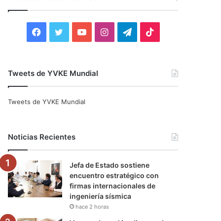
r
:
F
T
Y
I
T
T
a
w
o
n
e
i
c
i
u
s
l
k
Tweets de YVKE Mundial
e
t
T
t
e
T
Tweets de YVKE Mundial
b
t
u
a
g
o
o
e
b
g
r
k
Noticias Recientes
o
r
e
r
a
Jefa de Estado sostiene
k
a
m
encuentro estratégico con
firmas internacionales de
m
ingeniería sísmica
hace 2 horas