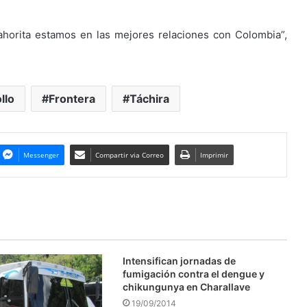
ahorita estamos en las mejores relaciones con Colombia”,
llo
Frontera
Táchira
Messenger
Compartir via Correo
Imprimir
Intensifican jornadas de
fumigación contra el dengue y
chikungunya en Charallave
19/09/2014