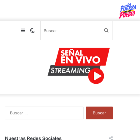
Sidebar
Switch
Buscar
skin
B
u
s
c
a
Nuestras Redes Sociales