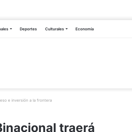
nales
Deportes
Culturales
Economía
so e inversión a la frontera
inacional traerá