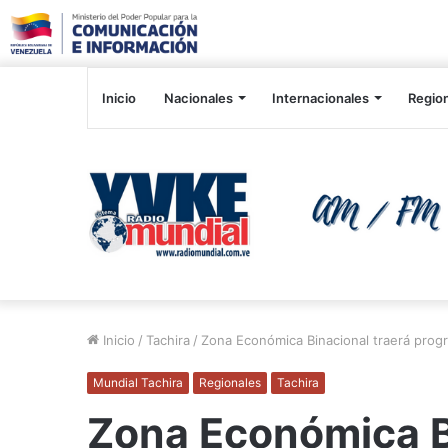
Inicio
Nacionales
Internacionales
Regio
Inicio
/
Tachira
/
Zona Económica Binacional traerá progre
Mundial Tachira
Regionales
Tachira
Zona Económica B