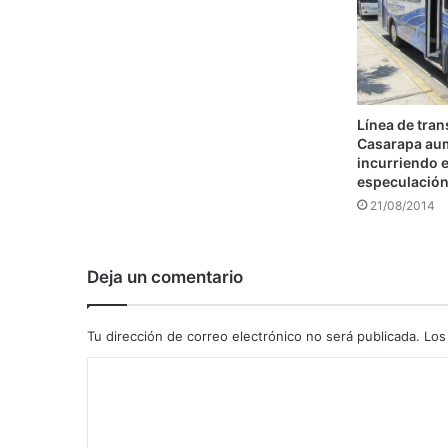
Línea de tra
Casarapa au
incurriendo e
especulació
21/08/2014
Deja un comentario
Tu dirección de correo electrónico no será publicada.
Los
C
o
m