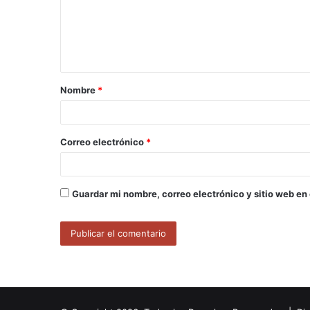
e
n
t
a
Nombre
*
r
i
o
Correo electrónico
*
*
Guardar mi nombre, correo electrónico y sitio web en