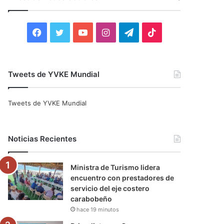
r
:
F
T
Y
I
T
T
a
w
o
n
e
i
c
i
u
s
l
k
Tweets de YVKE Mundial
e
t
T
t
e
T
Tweets de YVKE Mundial
b
t
u
a
g
o
o
e
b
g
r
k
Noticias Recientes
o
r
e
r
a
Ministra de Turismo lidera
k
a
m
encuentro con prestadores de
servicio del eje costero
m
carabobeño
hace 19 minutos