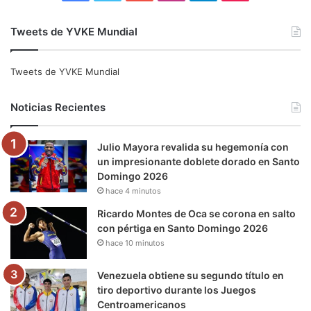
a
w
o
n
e
i
Tweets de YVKE Mundial
c
i
u
s
l
k
e
t
T
t
e
T
Tweets de YVKE Mundial
b
t
u
a
g
o
Noticias Recientes
o
e
b
g
r
k
Julio Mayora revalida su hegemonía con
o
r
e
r
a
un impresionante doblete dorado en Santo
Domingo 2026
k
a
m
hace 4 minutos
m
Ricardo Montes de Oca se corona en salto
con pértiga en Santo Domingo 2026
hace 10 minutos
Venezuela obtiene su segundo título en
tiro deportivo durante los Juegos
Centroamericanos