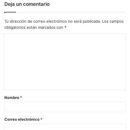
Deja un comentario
Tu dirección de correo electrónico no será publicada.
Los campos
obligatorios están marcados con
*
C
o
m
e
n
t
a
Nombre
*
r
i
o
Correo electrónico
*
*