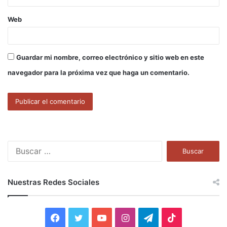
Web
Guardar mi nombre, correo electrónico y sitio web en este
navegador para la próxima vez que haga un comentario.
B
u
s
c
Nuestras Redes Sociales
a
r
:
F
T
Y
I
T
T