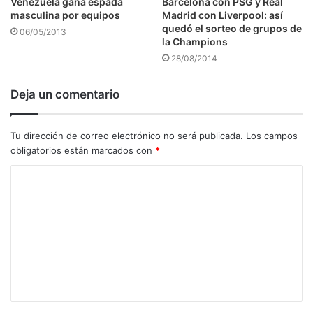
Venezuela gana espada
Barcelona con PSG y Real
masculina por equipos
Madrid con Liverpool: así
quedó el sorteo de grupos de
06/05/2013
la Champions
28/08/2014
Deja un comentario
Tu dirección de correo electrónico no será publicada.
Los campos
obligatorios están marcados con
*
C
o
m
e
n
t
a