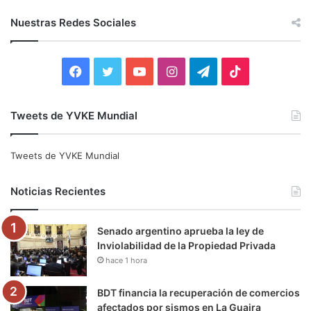
s
c
Nuestras Redes Sociales
a
r
:
F
T
Y
I
T
T
a
w
o
n
e
i
Tweets de YVKE Mundial
c
i
u
s
l
k
e
t
T
t
e
T
Tweets de YVKE Mundial
b
t
u
a
g
o
Noticias Recientes
o
e
b
g
r
k
Senado argentino aprueba la ley de
o
r
e
r
a
Inviolabilidad de la Propiedad Privada
hace 1 hora
k
a
m
m
BDT financia la recuperación de comercios
afectados por sismos en La Guaira