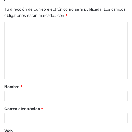
Tu dirección de correo electrónico no será publicada.
Los campos
obligatorios están marcados con
*
C
o
m
e
n
t
a
Nombre
*
r
i
o
Correo electrónico
*
*
Web