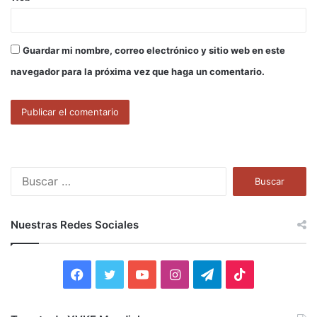
Guardar mi nombre, correo electrónico y sitio web en este
navegador para la próxima vez que haga un comentario.
B
u
s
c
Nuestras Redes Sociales
a
r
:
F
T
Y
I
T
T
a
w
o
n
e
i