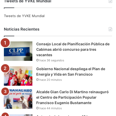
Tweets de YVKE Mundial
c
i
u
s
l
k
e
t
T
t
e
T
Tweets de YVKE Mundial
b
t
u
a
g
o
Noticias Recientes
o
e
b
g
r
k
Consejo Local de Planificación Pública de
o
r
e
r
a
Cabimas abrió concurso para tres
vacantes
k
a
m
hace 36 segundos
m
Gobierno Nacional despliega el Plan de
Energía y Vida en San Francisco
hace 20 minutos
Alcalde Gian Carlo Di Martino reinauguró
el Centro de Participación Popular
Francisco Eugenio Bustamante
hace 44 minutos