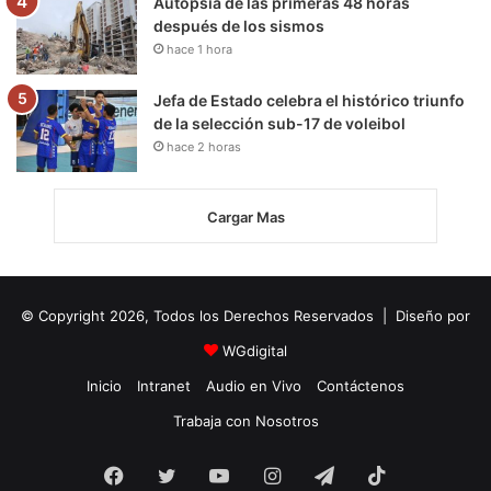
Autopsia de las primeras 48 horas
después de los sismos
hace 1 hora
Jefa de Estado celebra el histórico triunfo
de la selección sub-17 de voleibol
hace 2 horas
Cargar Mas
© Copyright 2026, Todos los Derechos Reservados | Diseño por
WGdigital
Inicio
Intranet
Audio en Vivo
Contáctenos
Trabaja con Nosotros
Facebook
Twitter
YouTube
Instagram
Telegram
TikTok