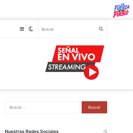
Sidebar
Switch
Buscar
skin
B
u
s
c
a
Nuestras Redes Sociales