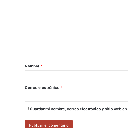
C
o
m
e
n
t
a
Nombre
*
r
i
o
Correo electrónico
*
*
Guardar mi nombre, correo electrónico y sitio web en