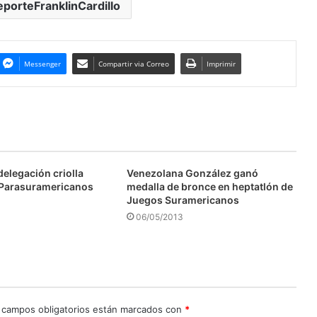
porteFranklinCardillo
Messenger
Compartir via Correo
Imprimir
elegación criolla
Venezolana González ganó
 Parasuramericanos
medalla de bronce en heptatlón de
Juegos Suramericanos
06/05/2013
 campos obligatorios están marcados con
*