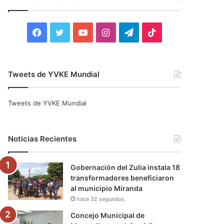
r
:
F
T
Y
I
T
T
a
w
o
n
e
i
c
i
u
s
l
k
Tweets de YVKE Mundial
e
t
T
t
e
T
Tweets de YVKE Mundial
b
t
u
a
g
o
o
e
b
g
r
k
Noticias Recientes
o
r
e
r
a
Gobernación del Zulia instala 18
k
a
m
transformadores beneficiaron
al municipio Miranda
m
hace 32 segundos
Concejo Municipal de