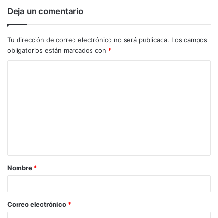
Deja un comentario
Tu dirección de correo electrónico no será publicada.
Los campos
obligatorios están marcados con
*
C
o
m
e
n
t
a
Nombre
*
r
i
o
Correo electrónico
*
*