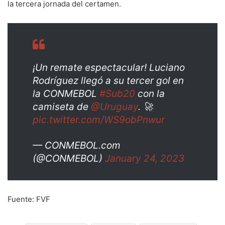
la tercera jornada del certamen.
¡Un remate espectacular! Luciano
Rodríguez llegó a su tercer gol en
la CONMEBOL
#Sub20
con la
camiseta de
@Uruguay
. 🚀
pic.twitter.com/WS9obPnwur
— CONMEBOL.com
(@CONMEBOL)
January 24, 2023
Fuente: FVF