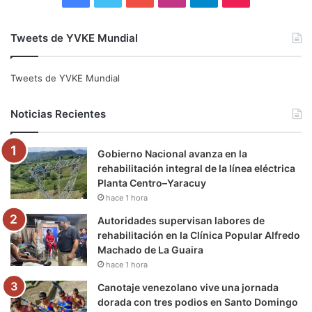
a
w
o
n
e
i
Tweets de YVKE Mundial
c
i
u
s
l
k
e
t
T
t
e
T
Tweets de YVKE Mundial
b
t
u
a
g
o
Noticias Recientes
o
e
b
g
r
k
Gobierno Nacional avanza en la
o
r
e
r
a
rehabilitación integral de la línea eléctrica
Planta Centro–Yaracuy
k
a
m
hace 1 hora
m
Autoridades supervisan labores de
rehabilitación en la Clínica Popular Alfredo
Machado de La Guaira
hace 1 hora
Canotaje venezolano vive una jornada
dorada con tres podios en Santo Domingo