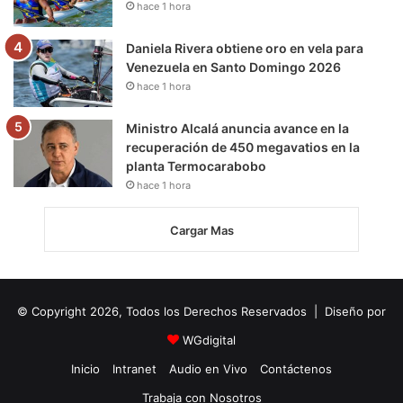
hace 1 hora
Daniela Rivera obtiene oro en vela para
Venezuela en Santo Domingo 2026
hace 1 hora
Ministro Alcalá anuncia avance en la
recuperación de 450 megavatios en la
planta Termocarabobo
hace 1 hora
Cargar Mas
© Copyright 2026, Todos los Derechos Reservados | Diseño por
WGdigital
Inicio
Intranet
Audio en Vivo
Contáctenos
Trabaja con Nosotros