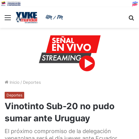
Menu
B
Inicio
/
Deportes
Deportes
Vinotinto Sub-20 no pudo
sumar ante Uruguay
El próximo compromiso de la delegación
venezolana será el día jueves ante Ecuador.