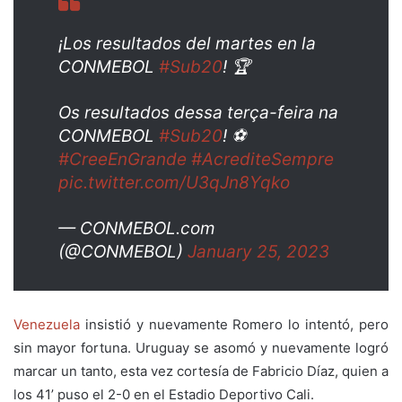
¡Los resultados del martes en la
CONMEBOL
#Sub20
! 🏆
Os resultados dessa terça-feira na
CONMEBOL
#Sub20
! ⚽
#CreeEnGrande
#AcrediteSempre
pic.twitter.com/U3qJn8Yqko
— CONMEBOL.com
(@CONMEBOL)
January 25, 2023
Venezuela
insistió y nuevamente Romero lo intentó, pero
sin mayor fortuna. Uruguay se asomó y nuevamente logró
marcar un tanto, esta vez cortesía de Fabricio Díaz, quien a
los 41’ puso el 2-0 en el Estadio Deportivo Cali.