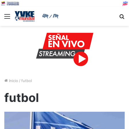
Menu
B
Inicio
/
futbol
futbol