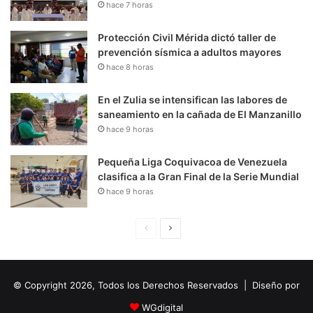
hace 7 horas
Protección Civil Mérida dictó taller de
prevención sísmica a adultos mayores
hace 8 horas
En el Zulia se intensifican las labores de
saneamiento en la cañada de El Manzanillo
hace 9 horas
Pequeña Liga Coquivacoa de Venezuela
clasifica a la Gran Final de la Serie Mundial
hace 9 horas
P
S
á
i
g
g
© Copyright 2026, Todos los Derechos Reservados | Diseño por
i
u
n
i
WGdigital