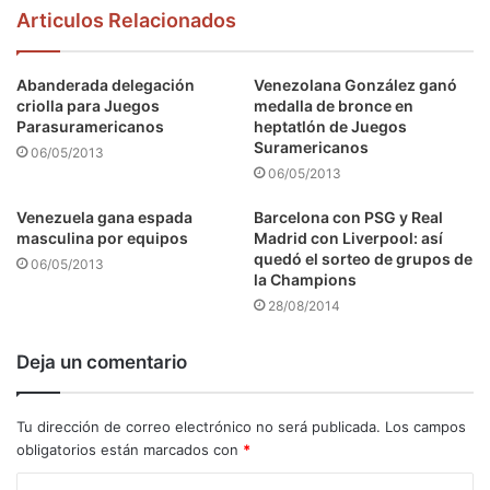
Articulos Relacionados
Abanderada delegación
Venezolana González ganó
criolla para Juegos
medalla de bronce en
Parasuramericanos
heptatlón de Juegos
Suramericanos
06/05/2013
06/05/2013
Venezuela gana espada
Barcelona con PSG y Real
masculina por equipos
Madrid con Liverpool: así
quedó el sorteo de grupos de
06/05/2013
la Champions
28/08/2014
Deja un comentario
Tu dirección de correo electrónico no será publicada.
Los campos
obligatorios están marcados con
*
C