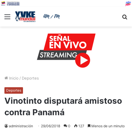
Menu
B
Inicio
/
Deportes
Deportes
Vinotinto disputará amistoso
contra Panamá
administración
29/06/2018
0
127
Menos de un minuto