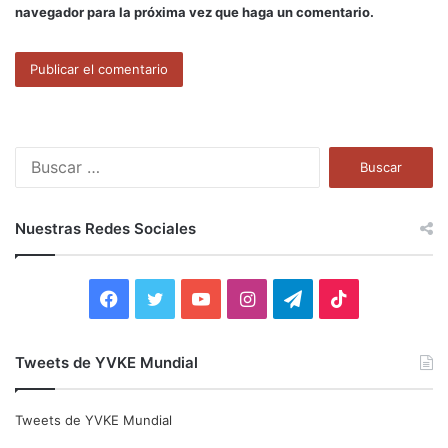
navegador para la próxima vez que haga un comentario.
B
u
s
c
Nuestras Redes Sociales
a
r
:
F
T
Y
I
T
T
a
w
o
n
e
i
Tweets de YVKE Mundial
c
i
u
s
l
k
e
t
T
t
e
T
Tweets de YVKE Mundial