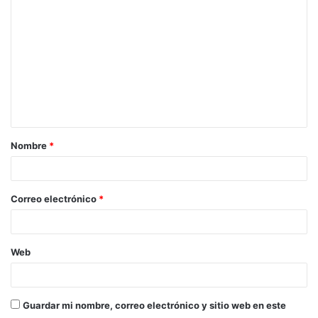
o
m
e
n
t
a
Nombre
*
r
i
o
Correo electrónico
*
*
Web
Guardar mi nombre, correo electrónico y sitio web en este