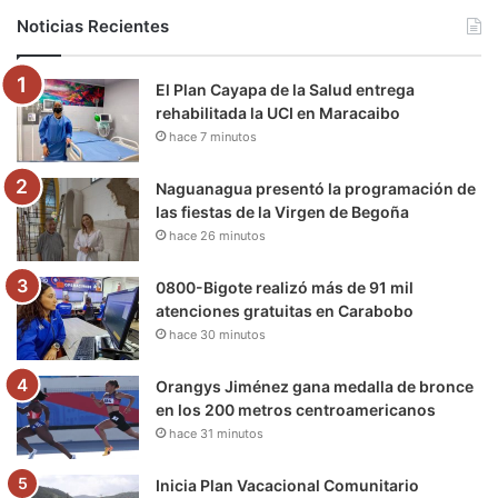
b
t
u
a
g
o
Noticias Recientes
o
e
b
g
r
k
El Plan Cayapa de la Salud entrega
o
r
e
r
a
rehabilitada la UCI en Maracaibo
hace 7 minutos
k
a
m
m
Naguanagua presentó la programación de
las fiestas de la Virgen de Begoña
hace 26 minutos
0800-Bigote realizó más de 91 mil
atenciones gratuitas en Carabobo
hace 30 minutos
Orangys Jiménez gana medalla de bronce
en los 200 metros centroamericanos
hace 31 minutos
Inicia Plan Vacacional Comunitario