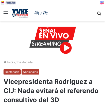
Menu
B
Inicio
/
Destacada
Destacada
Nacionales
Vicepresidenta Rodríguez a
CIJ: Nada evitará el referendo
consultivo del 3D