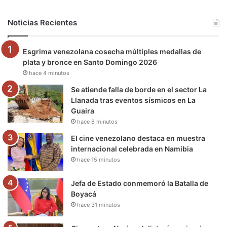
b
t
u
a
g
o
Noticias Recientes
o
e
b
g
r
k
Esgrima venezolana cosecha múltiples medallas de
o
r
e
r
a
plata y bronce en Santo Domingo 2026
hace 4 minutos
k
a
m
Se atiende falla de borde en el sector La
m
Llanada tras eventos sísmicos en La
Guaira
hace 8 minutos
El cine venezolano destaca en muestra
internacional celebrada en Namibia
hace 15 minutos
Jefa de Estado conmemoró la Batalla de
Boyacá
hace 31 minutos