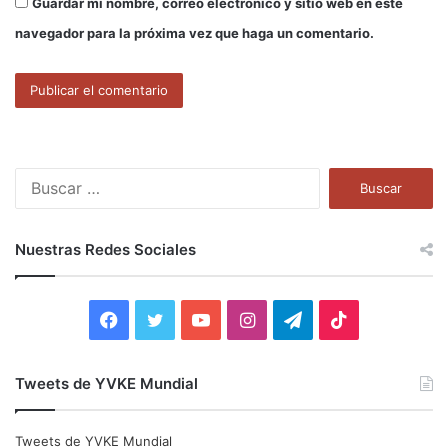
Guardar mi nombre, correo electrónico y sitio web en este
navegador para la próxima vez que haga un comentario.
B
u
s
c
Nuestras Redes Sociales
a
r
:
F
T
Y
I
T
T
a
w
o
n
e
i
Tweets de YVKE Mundial
c
i
u
s
l
k
e
t
T
t
e
T
Tweets de YVKE Mundial