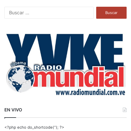
B
u
s
c
a
r
:
EN VIVO
<?php echo do_shortcode(‘‘); ?>