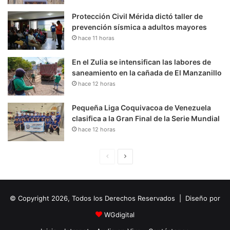
Protección Civil Mérida dictó taller de
prevención sísmica a adultos mayores
hace 11 horas
En el Zulia se intensifican las labores de
saneamiento en la cañada de El Manzanillo
hace 12 horas
Pequeña Liga Coquivacoa de Venezuela
clasifica a la Gran Final de la Serie Mundial
hace 12 horas
P
S
á
i
g
g
© Copyright 2026, Todos los Derechos Reservados | Diseño por
i
u
n
i
WGdigital
a
e