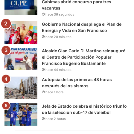
Cabimas abrió concurso para tres
vacantes
k
a
m
hace 36 segundos
m
Gobierno Nacional despliega el Plan de
Energía y Vida en San Francisco
hace 20 minutos
Alcalde Gian Carlo Di Martino reinauguró
el Centro de Participación Popular
Francisco Eugenio Bustamante
hace 44 minutos
Autopsia de las primeras 48 horas
después de los sismos
hace 1 hora
Jefa de Estado celebra el histórico triunfo
de la selección sub-17 de voleibol
hace 2 horas