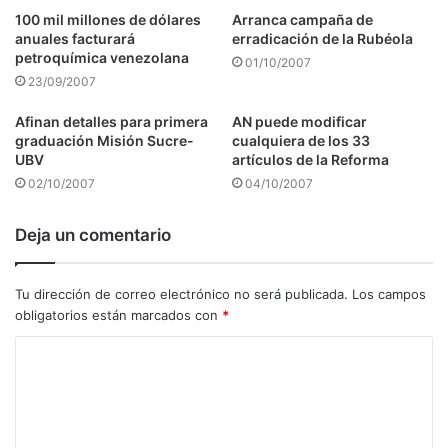
100 mil millones de dólares
Arranca campaña de
anuales facturará
erradicación de la Rubéola
petroquímica venezolana
01/10/2007
23/09/2007
Afinan detalles para primera
AN puede modificar
graduación Misión Sucre-
cualquiera de los 33
UBV
artículos de la Reforma
02/10/2007
04/10/2007
Deja un comentario
Tu dirección de correo electrónico no será publicada.
Los campos
obligatorios están marcados con
*
C
o
m
e