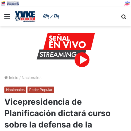
Menu
B
Inicio
/
Nacionales
Nacionales
Poder Popular
Vicepresidencia de
Planificación dictará curso
sobre la defensa de la