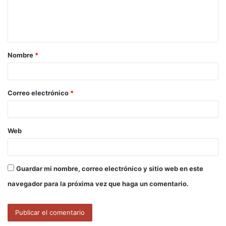
n
t
a
Nombre
*
r
i
o
Correo electrónico
*
*
Web
Guardar mi nombre, correo electrónico y sitio web en este
navegador para la próxima vez que haga un comentario.