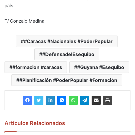
país.
T/ Gonzalo Medina
#Caracas #Nacionales #PoderPopular
#DefensadelEsequibo
#formacion #caracas
#Guyana #Esequibo
#Planificación #PoderPopular #Formación
Articulos Relacionados