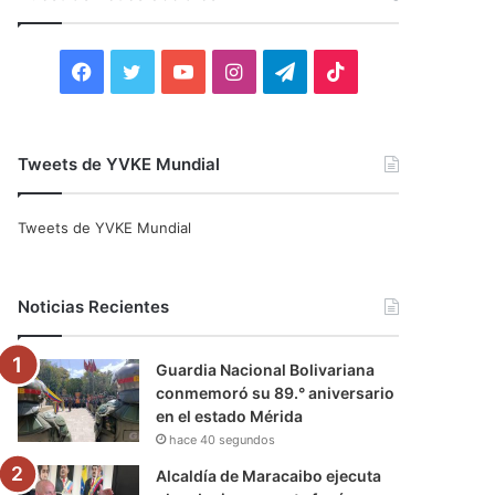
r
:
F
T
Y
I
T
T
a
w
o
n
e
i
c
i
u
s
l
k
Tweets de YVKE Mundial
e
t
T
t
e
T
Tweets de YVKE Mundial
b
t
u
a
g
o
o
e
b
g
r
k
Noticias Recientes
o
r
e
r
a
Guardia Nacional Bolivariana
k
a
m
conmemoró su 89.° aniversario
en el estado Mérida
m
hace 40 segundos
Alcaldía de Maracaibo ejecuta