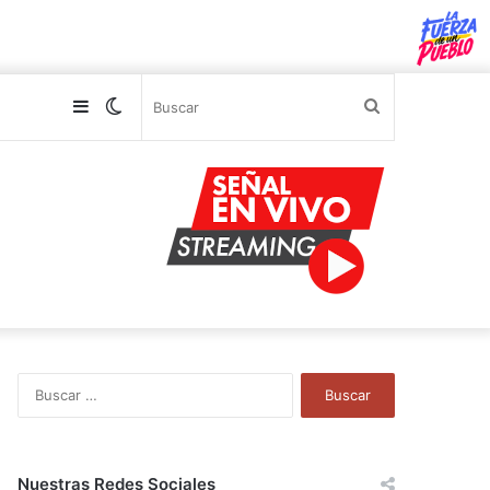
Sidebar
Switch
Buscar
skin
B
u
s
c
a
Nuestras Redes Sociales