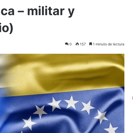
a – militar y
io)
0
157
1 minuto de lectura