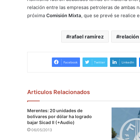
relación entre las empresas petroleras de ambas n
próxima
Comisión Mixta
, que se prevé se realice 
rafael ramírez
relación 
Facebook
Twitter
LinkedIn
Articulos Relacionados
Merentes: 20 unidades de
bolívares por dólar ha logrado
bajar Sicad II (+Audio)
06/05/2013