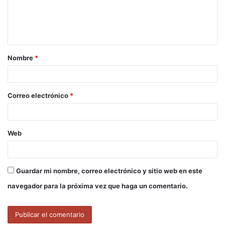
n
t
a
Nombre
*
r
i
o
Correo electrónico
*
*
Web
Guardar mi nombre, correo electrónico y sitio web en este
navegador para la próxima vez que haga un comentario.