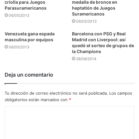
criolla para Juegos
medalla de bronce en
Parasuramericanos
heptatlón de Juegos
Suramericanos
06/05/2013
06/05/2013
Venezuela gana espada
Barcelona con PSG y Real
masculina por equipos
Madrid con Liverpool: así
quedó el sorteo de grupos de
06/05/2013
la Champions
28/08/2014
Deja un comentario
Tu dirección de correo electrónico no será publicada.
Los campos
obligatorios están marcados con
*
C
o
m
e