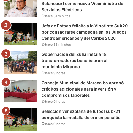
o
r
e
r
a
Betancourt como nuevo Viceministro de
Servicios Eléctricos
k
a
m
hace 31 minutos
m
Jefa de Estado felicita a la Vinotinto Sub20
por consagrarse campeona en los Juegos
Centroamericanos y del Caribe 2026
hace 55 minutos
Gobernación del Zulia instala 18
transformadores beneficiaron al
municipio Miranda
hace 9 horas
Concejo Municipal de Maracaibo aprobó
créditos adicionales para inversión y
compromisos laborales
hace 9 horas
Selección venezolana de fútbol sub-21
conquista la medalla de oro en penaltis
hace 9 horas