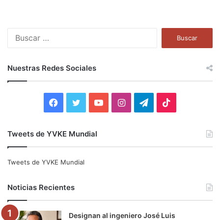
B
u
s
c
Nuestras Redes Sociales
a
r
:
F
T
Y
I
T
T
a
w
o
n
e
i
Tweets de YVKE Mundial
c
i
u
s
l
k
e
t
T
t
e
T
Tweets de YVKE Mundial
b
t
u
a
g
o
Noticias Recientes
o
e
b
g
r
k
Designan al ingeniero José Luis