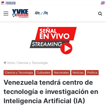
Menu
B
Inicio
/
Ciencia y Tecnología
Ciencia y Tecnología
Culturales
Nacionales
Noticias
Política
Venezuela tendrá centro de
tecnología e investigación en
Inteligencia Artificial (IA)