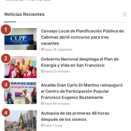
b
t
u
a
g
o
Noticias Recientes
o
e
b
g
r
k
Consejo Local de Planificación Pública de
o
r
e
r
a
Cabimas abrió concurso para tres
vacantes
k
a
m
hace 36 segundos
m
Gobierno Nacional despliega el Plan de
Energía y Vida en San Francisco
hace 20 minutos
Alcalde Gian Carlo Di Martino reinauguró
el Centro de Participación Popular
Francisco Eugenio Bustamante
hace 44 minutos
Autopsia de las primeras 48 horas
después de los sismos
hace 1 hora