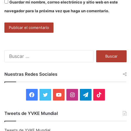
Guardar mi nombre, correo electrónico y sitio web en este
navegador para la próxima vez que haga un comentario.
B
u
s
c
Nuestras Redes Sociales
a
r
:
F
T
Y
I
T
T
a
w
o
n
e
i
Tweets de YVKE Mundial
c
i
u
s
l
k
e
t
T
t
e
T
Tweets de YVKE Mundial