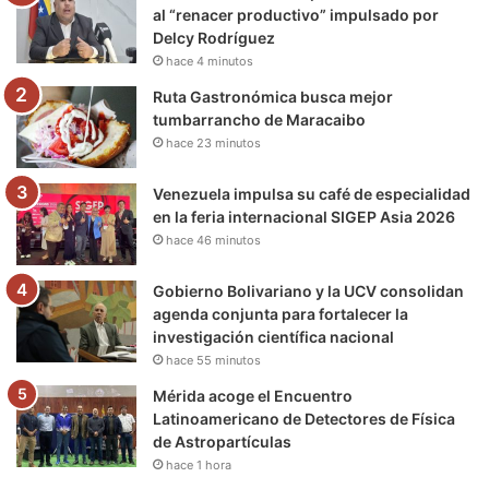
o
r
e
r
a
al “renacer productivo” impulsado por
Delcy Rodríguez
k
a
m
hace 4 minutos
m
Ruta Gastronómica busca mejor
tumbarrancho de Maracaibo
hace 23 minutos
Venezuela impulsa su café de especialidad
en la feria internacional SIGEP Asia 2026
hace 46 minutos
Gobierno Bolivariano y la UCV consolidan
agenda conjunta para fortalecer la
investigación científica nacional
hace 55 minutos
Mérida acoge el Encuentro
Latinoamericano de Detectores de Física
de Astropartículas
hace 1 hora