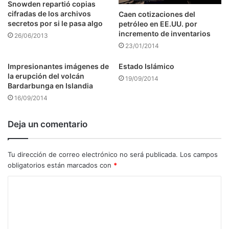
Snowden repartió copias
cifradas de los archivos
Caen cotizaciones del
secretos por si le pasa algo
petróleo en EE.UU. por
incremento de inventarios
26/06/2013
23/01/2014
Impresionantes imágenes de
Estado Islámico
la erupción del volcán
19/09/2014
Bardarbunga en Islandia
16/09/2014
Deja un comentario
Tu dirección de correo electrónico no será publicada.
Los campos
obligatorios están marcados con
*
C
o
m