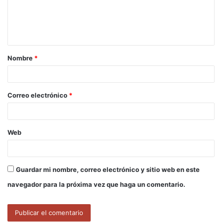
e
n
t
a
Nombre
*
r
i
o
Correo electrónico
*
*
Web
Guardar mi nombre, correo electrónico y sitio web en este
navegador para la próxima vez que haga un comentario.