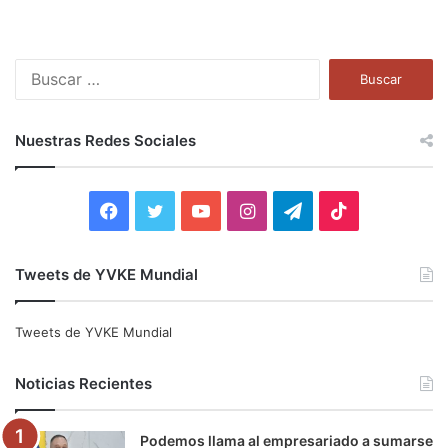
B
u
s
c
Nuestras Redes Sociales
a
r
:
F
T
Y
I
T
T
a
w
o
n
e
i
Tweets de YVKE Mundial
c
i
u
s
l
k
e
t
T
t
e
T
Tweets de YVKE Mundial
b
t
u
a
g
o
Noticias Recientes
o
e
b
g
r
k
Podemos llama al empresariado a sumarse