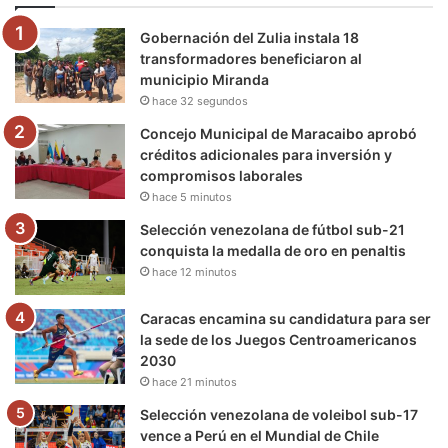
o
e
b
g
r
k
Gobernación del Zulia instala 18
o
r
e
r
a
transformadores beneficiaron al
municipio Miranda
k
a
m
hace 32 segundos
m
Concejo Municipal de Maracaibo aprobó
créditos adicionales para inversión y
compromisos laborales
hace 5 minutos
Selección venezolana de fútbol sub-21
conquista la medalla de oro en penaltis
hace 12 minutos
Caracas encamina su candidatura para ser
la sede de los Juegos Centroamericanos
2030
hace 21 minutos
Selección venezolana de voleibol sub-17
vence a Perú en el Mundial de Chile