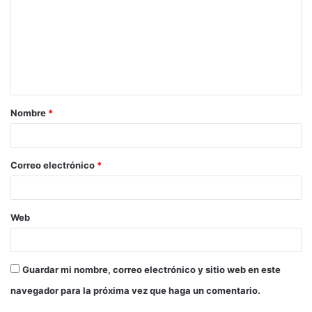
m
e
n
t
a
Nombre
*
r
i
o
Correo electrónico
*
*
Web
Guardar mi nombre, correo electrónico y sitio web en este
navegador para la próxima vez que haga un comentario.