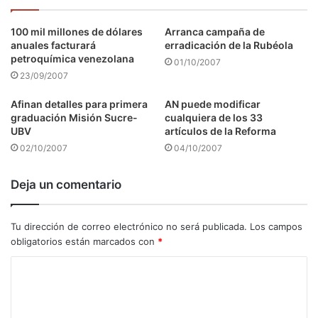
100 mil millones de dólares
Arranca campaña de
anuales facturará
erradicación de la Rubéola
petroquímica venezolana
01/10/2007
23/09/2007
Afinan detalles para primera
AN puede modificar
graduación Misión Sucre-
cualquiera de los 33
UBV
artículos de la Reforma
02/10/2007
04/10/2007
Deja un comentario
Tu dirección de correo electrónico no será publicada.
Los campos
obligatorios están marcados con
*
C
o
m