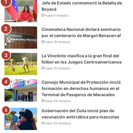
Jefa de Estado conmemoró la Batalla de
o
r
e
r
a
Boyacá
hace 9 minutos
k
a
m
m
Cinemateca Nacional dictará seminario
por el centenario de Margot Benacerraf
hace 18 minutos
La Vinotinto clasifica a la gran final del
fútbol en los Juegos Centroamericanos
hace 19 minutos
Consejo Municipal de Protección inició
formación en derechos humanos en el
Terminal de Pasajeros de Maracaibo
hace 26 minutos
Gobernación del Zulia inició plan de
vacunación antirrábica para mascotas
hace 35 minutos