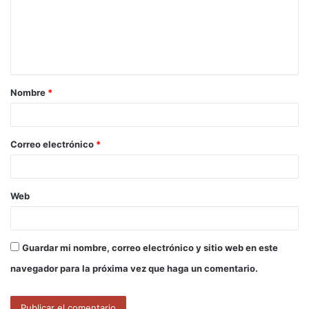
e
n
t
a
Nombre
*
r
i
o
Correo electrónico
*
*
Web
Guardar mi nombre, correo electrónico y sitio web en este
navegador para la próxima vez que haga un comentario.