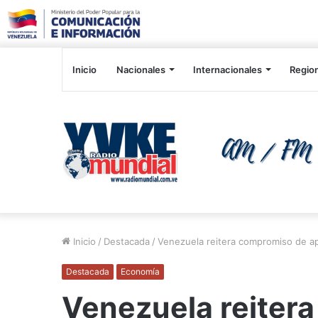
Inicio
Nacionales
Internacionales
Regio
Inicio
/
Destacada
/
Venezuela reitera compromiso de ap
Destacada
Economía
Venezuela reiter