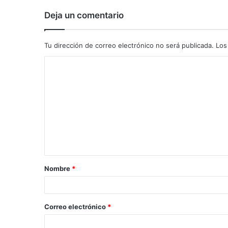
Deja un comentario
Tu dirección de correo electrónico no será publicada.
Los
C
o
m
e
n
t
a
Nombre
*
r
i
o
Correo electrónico
*
*