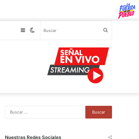
Sidebar
Switch
Buscar
skin
B
u
s
c
a
Nuestras Redes Sociales