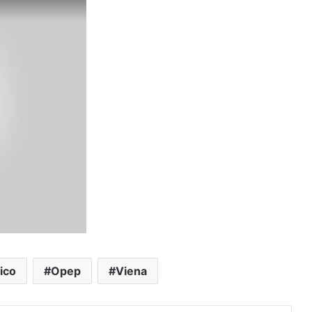
ico
Opep
Viena