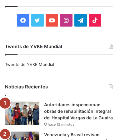
r
:
F
T
Y
I
T
T
a
w
o
n
e
i
c
i
u
s
l
k
Tweets de YVKE Mundial
e
t
T
t
e
T
Tweets de YVKE Mundial
b
t
u
a
g
o
o
e
b
g
r
k
Noticias Recientes
o
r
e
r
a
Autoridades inspeccionan
k
a
m
obras de rehabilitación integral
del Hospital Vargas de La Guaira
m
hace 12 minutos
Venezuela y Brasil revisan