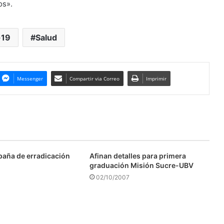
os».
-19
Salud
Messenger
Compartir via Correo
Imprimir
aña de erradicación
Afinan detalles para primera
graduación Misión Sucre-UBV
02/10/2007