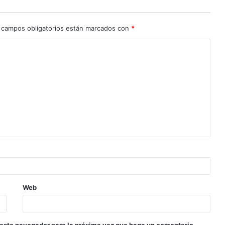
 campos obligatorios están marcados con
*
Web
 este navegador para la próxima vez que haga un comentario.