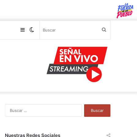
Sidebar
Switch
Buscar
skin
B
u
s
c
a
Nuestras Redes Sociales