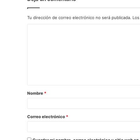
Tu dirección de correo electrónico no será publicada.
Los
C
o
m
e
n
t
a
Nombre
*
r
i
o
Correo electrónico
*
*
Guardar mi nombre, correo electrónico y sitio web en