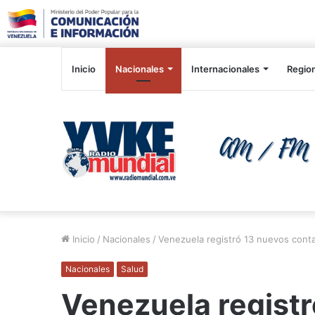
Inicio
Nacionales
Internacionales
Regio
Inicio
/
Nacionales
/
Venezuela registró 13 nuevos conta
Nacionales
Salud
Venezuela regist