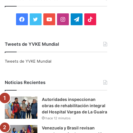
r
:
F
T
Y
I
T
T
a
w
o
n
e
i
c
i
u
s
l
k
Tweets de YVKE Mundial
e
t
T
t
e
T
Tweets de YVKE Mundial
b
t
u
a
g
o
o
e
b
g
r
k
Noticias Recientes
o
r
e
r
a
Autoridades inspeccionan
k
a
m
obras de rehabilitación integral
del Hospital Vargas de La Guaira
m
hace 12 minutos
Venezuela y Brasil revisan