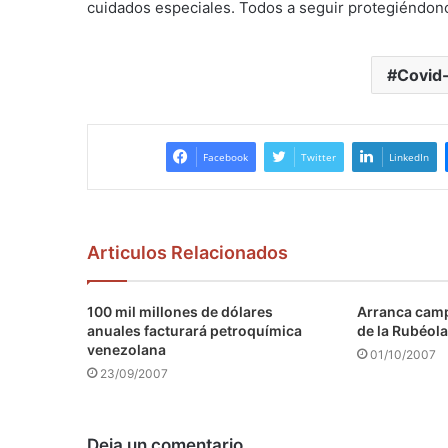
cuidados especiales. Todos a seguir protegiéndon
Covid
Facebook
Twitter
LinkedIn
Articulos Relacionados
100 mil millones de dólares
Arranca camp
anuales facturará petroquímica
de la Rubéola
venezolana
01/10/2007
23/09/2007
Deja un comentario