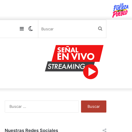
Sidebar
Switch
Buscar
skin
B
u
s
c
a
Nuestras Redes Sociales