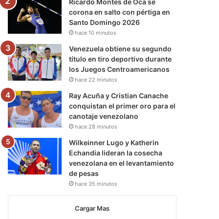
Ricardo Montes de Oca se
corona en salto con pértiga en
Santo Domingo 2026
hace 10 minutos
Venezuela obtiene su segundo
título en tiro deportivo durante
los Juegos Centroamericanos
hace 22 minutos
Ray Acuña y Cristian Canache
conquistan el primer oro para el
canotaje venezolano
hace 28 minutos
Wilkeinner Lugo y Katherin
Echandia lideran la cosecha
venezolana en el levantamiento
de pesas
hace 35 minutos
Cargar Mas