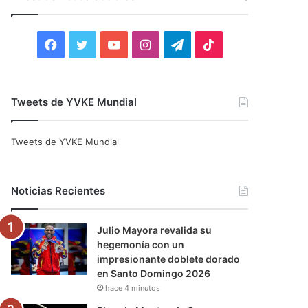
r
:
F
T
Y
I
T
T
a
w
o
n
e
i
c
i
u
s
l
k
Tweets de YVKE Mundial
e
t
T
t
e
T
Tweets de YVKE Mundial
b
t
u
a
g
o
o
e
b
g
r
k
Noticias Recientes
o
r
e
r
a
Julio Mayora revalida su
k
a
m
hegemonía con un
impresionante doblete dorado
m
en Santo Domingo 2026
hace 4 minutos