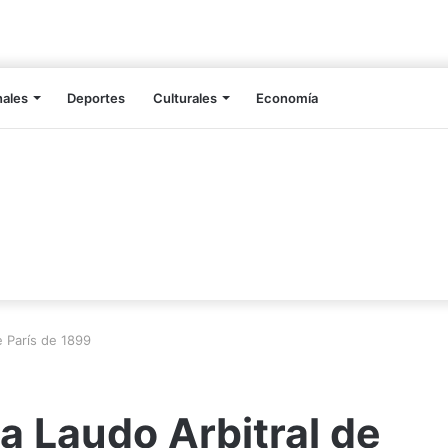
nales
Deportes
Culturales
Economía
e París de 1899
 Laudo Arbitral de