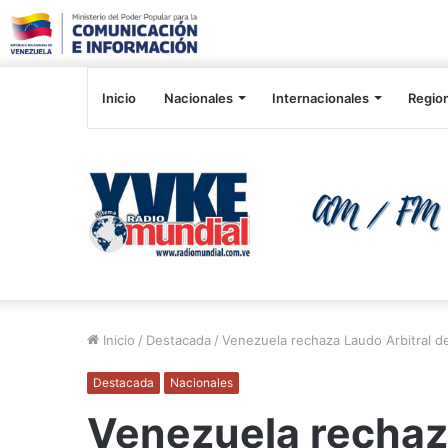
Inicio
Nacionales
Internacionales
Regio
Inicio
/
Destacada
/
Venezuela rechaza Laudo Arbitral d
Destacada
Nacionales
Venezuela rechaza