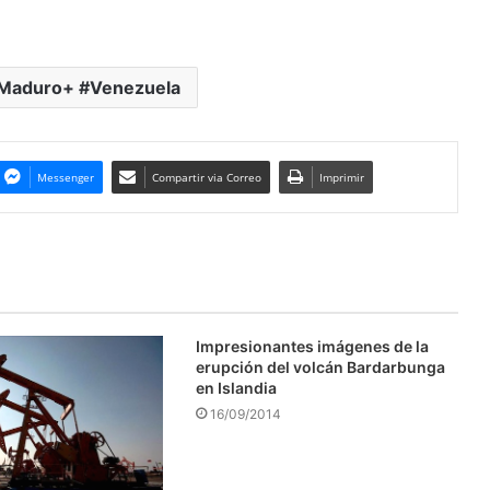
Maduro+ #Venezuela
Messenger
Compartir via Correo
Imprimir
Impresionantes imágenes de la
erupción del volcán Bardarbunga
en Islandia
16/09/2014