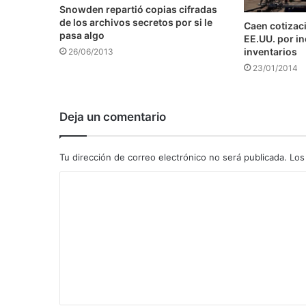
Snowden repartió copias cifradas
de los archivos secretos por si le
Caen cotizaci
pasa algo
EE.UU. por i
inventarios
26/06/2013
23/01/2014
Deja un comentario
Tu dirección de correo electrónico no será publicada.
Los
C
o
m
e
n
t
a