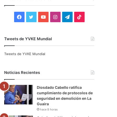
r
:
F
T
Y
I
T
T
a
w
o
n
e
i
c
i
u
s
l
k
Tweets de YVKE Mundial
e
t
T
t
e
T
Tweets de YVKE Mundial
b
t
u
a
g
o
o
e
b
g
r
k
Noticias Recientes
o
r
e
r
a
Diosdado Cabello ratifica
k
a
m
cumplimiento de protocolos de
seguridad en demolición en La
m
Guaira
hace 8 horas