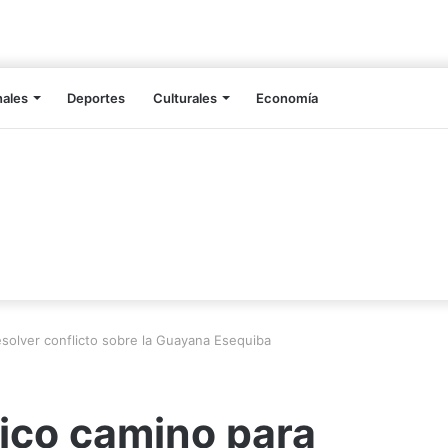
nales
Deportes
Culturales
Economía
resolver conflicto sobre la Guayana Esequiba
nico camino para