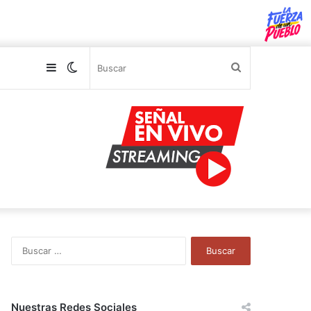
Sidebar
Switch
Buscar
skin
B
u
s
c
a
Nuestras Redes Sociales