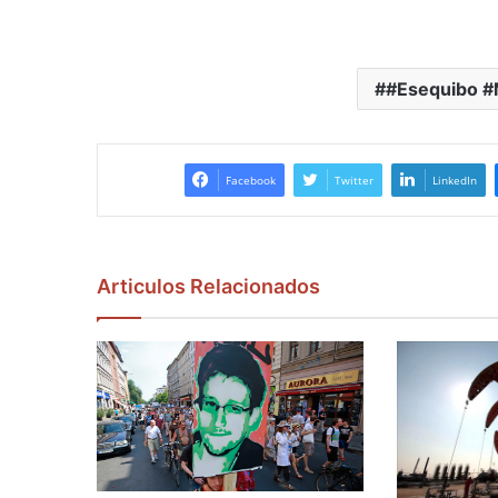
#Esequibo #
Facebook
Twitter
LinkedIn
Articulos Relacionados