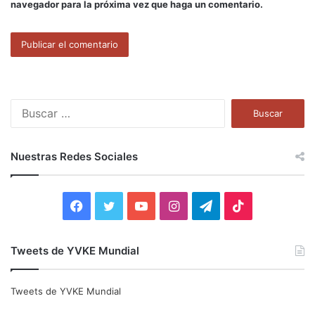
navegador para la próxima vez que haga un comentario.
B
u
s
c
Nuestras Redes Sociales
a
r
:
F
T
Y
I
T
T
a
w
o
n
e
i
Tweets de YVKE Mundial
c
i
u
s
l
k
e
t
T
t
e
T
Tweets de YVKE Mundial