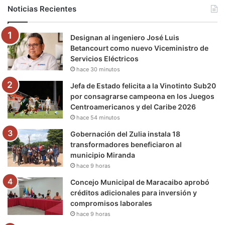
b
t
u
a
g
o
Noticias Recientes
o
e
b
g
r
k
Designan al ingeniero José Luis
o
r
e
r
a
Betancourt como nuevo Viceministro de
Servicios Eléctricos
k
a
m
hace 30 minutos
m
Jefa de Estado felicita a la Vinotinto Sub20
por consagrarse campeona en los Juegos
Centroamericanos y del Caribe 2026
hace 54 minutos
Gobernación del Zulia instala 18
transformadores beneficiaron al
municipio Miranda
hace 9 horas
Concejo Municipal de Maracaibo aprobó
créditos adicionales para inversión y
compromisos laborales
hace 9 horas