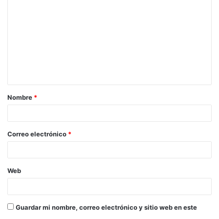
o
m
e
n
t
a
Nombre
*
r
i
o
Correo electrónico
*
*
Web
Guardar mi nombre, correo electrónico y sitio web en este