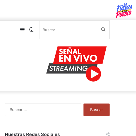
Sidebar
Switch
Buscar
skin
B
u
s
c
a
Nuestras Redes Sociales