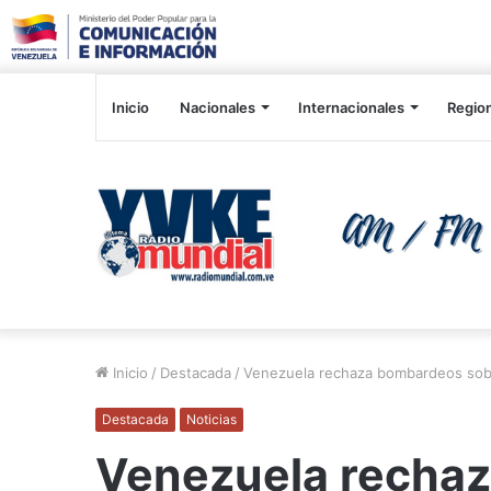
Inicio
Nacionales
Internacionales
Regio
Inicio
/
Destacada
/
Venezuela rechaza bombardeos sob
Destacada
Noticias
Venezuela recha