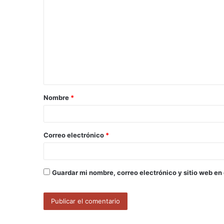
o
m
e
n
t
a
Nombre
*
r
i
o
Correo electrónico
*
*
Guardar mi nombre, correo electrónico y sitio web en