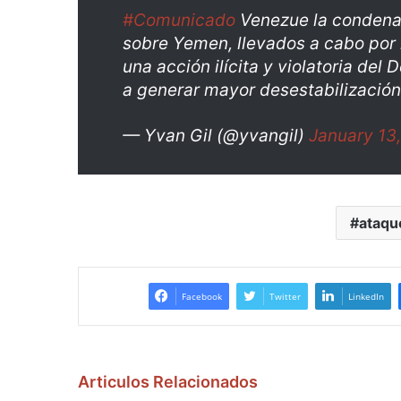
#Comunicado
Venezue la condena
sobre Yemen, llevados a cabo por 
una acción ilícita y violatoria del
a generar mayor desestabilización
— Yvan Gil (@yvangil)
January 13
ataqu
Facebook
Twitter
LinkedIn
Articulos Relacionados