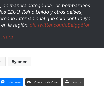
, de manera categórica, los bombardeos
los EEUU, Reino Unido y otros países,
 Derecho Internacional que solo contribuye
 en la región.
pic.twitter.com/cBaigg6for
, 2024
e
yemen
Messenger
Compartir via Correo
Imprimir