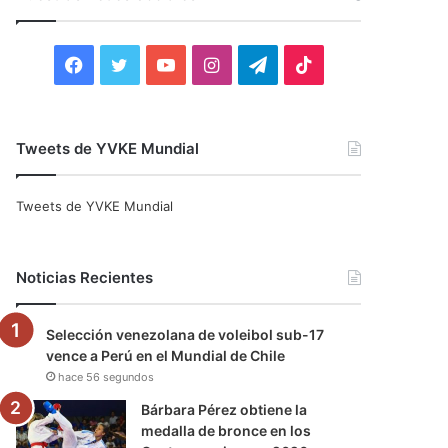
r
:
F
T
Y
I
T
T
a
w
o
n
e
i
c
i
u
s
l
k
Tweets de YVKE Mundial
e
t
T
t
e
T
Tweets de YVKE Mundial
b
t
u
a
g
o
o
e
b
g
r
k
Noticias Recientes
o
r
e
r
a
Selección venezolana de voleibol sub-17
k
a
m
vence a Perú en el Mundial de Chile
hace 56 segundos
m
Bárbara Pérez obtiene la
medalla de bronce en los