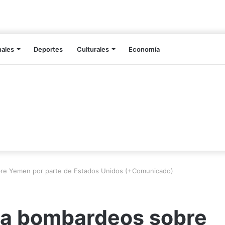
nales
Deportes
Culturales
Economía
re Yemen por parte de Estados Unidos (+Comunicado)
za bombardeos sobre