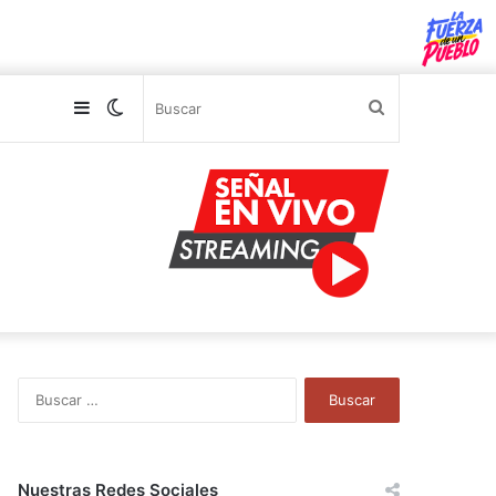
Sidebar
Switch
Buscar
skin
B
u
s
c
a
Nuestras Redes Sociales