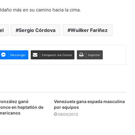
ldaño más en su camino hacia la cima.
el
Sergio Córdova
Wuilker Fariñez
Messenger
Compartir via Correo
Imprimir
González ganó
Venezuela gana espada masculina
ronce en heptatlón de
por equipos
mericanos
06/05/2013