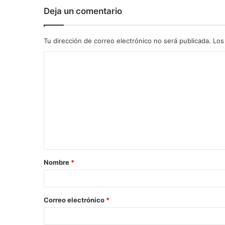
Deja un comentario
Tu dirección de correo electrónico no será publicada.
Los
C
o
m
e
n
t
a
Nombre
*
r
i
o
Correo electrónico
*
*