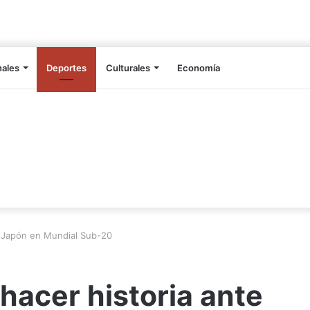
nales
Deportes
Culturales
Economía
e Japón en Mundial Sub-20
acer historia ante