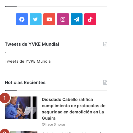
r
:
F
T
Y
I
T
T
a
w
o
n
e
i
c
i
u
s
l
k
Tweets de YVKE Mundial
e
t
T
t
e
T
Tweets de YVKE Mundial
b
t
u
a
g
o
o
e
b
g
r
k
Noticias Recientes
o
r
e
r
a
Diosdado Cabello ratifica
k
a
m
cumplimiento de protocolos de
seguridad en demolición en La
m
Guaira
hace 6 horas